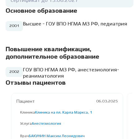
Сертификат до 15.06.2027
детстве, их полечить: чтобы было больно
или во сне? Ответ очевиден.
Основное образование
Высшее - ГОУ ВПО НГМА МЗ РФ, педиатрия
2001
Повышение квалификации,
дополнительное образование
ГОУ ВПО НГМА МЗ РФ, анестезиология-
2002
реаниматология
Отзывы пациентов
Пациент
Па
06.03.2025
Клиника
Клиника на пл. Карла Маркса, 1
К
Услуга
Анестезиология
У
Д
Врач
БАКУНИН Максим Леонидович