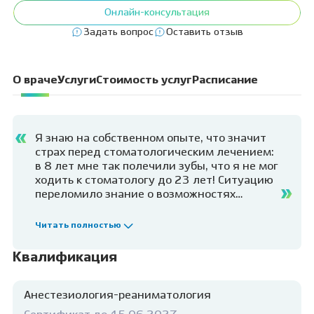
Онлайн-консультация
Задать вопрос
Оставить отзыв
О враче
Услуги
Стоимость услуг
Расписание
Я знаю на собственном опыте, что значит
страх перед стоматологическим лечением:
в 8 лет мне так полечили зубы, что я не мог
ходить к стоматологу до 23 лет! Ситуацию
переломило знание о возможностях
современной стоматологии. Ее цель
сегодня — сделать все, чтобы дети и
Читать полностью
взрослые могли ходить к стоматологу
спокойно (как и я сейчас☺). И работаю я
Квалификация
так, чтобы дети не боялись лечения, как
когда-то боялся я. Спросите любого
взрослого, кто боится лечить зубы из-за
Анестезиология-реаниматология
детских страхов: как бы он хотел тогда, в