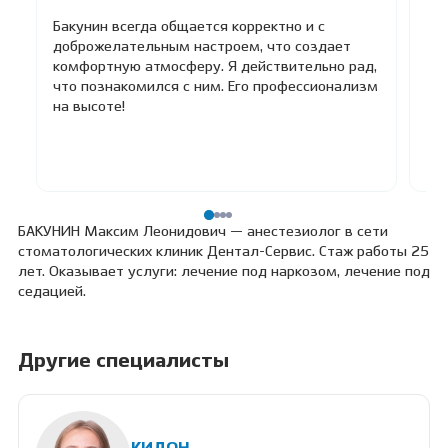
В
Бакунин всегда общается корректно и с
На
доброжелательным настроем, что создает
сп
комфортную атмосферу. Я действительно рад,
как
что познакомился с ним. Его профессионализм
по
на высоте!
тр
ест
Чи
БАКУНИН Максим Леонидович — анестезиолог в сети
стоматологических клиник Дентал-Сервис. Стаж работы 25
лет. Оказывает услуги: лечение под наркозом, лечение под
седацией.
Другие специалисты