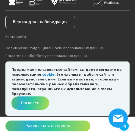
Версия для слабовидящих
Карта сайта
Политика конфиденциальности персональных данных
Согласие на обработку персональных данных
© Сеть стоматологических клиник
Продолжая пользоваться сайтом, вы даете согласие на
Дентал-Сервис 2026
использование
cookie.
Это улучшает работу сайта и
взаимодействие с ним. Если вы не хотите, чтобы ваши
Материалы сайта являются собственностью пользователя сайта,
пользовательские данные обрабатывались,
любое их использование без указания источника - dentservice.ru
пожалуйста, ограничьте их использование в своем
запрещено в соответствии со ст. 1259 ГК РФ. Вся информация,
браузере.
включая цены, предоставлена для ознакомления и не является
Согласен
публичной офертой. Фотоизображения людей, используемые на
сайте, размещены исключительно с их согласия в рамках трудовых и
гражданско-правовых отношений с ними.
Дизайн и разработка —
Космос-Веб
Записаться на прием