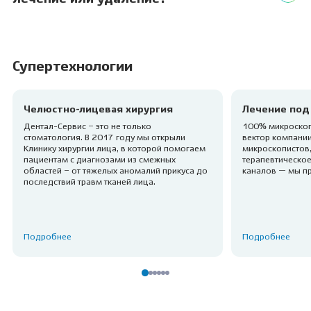
Супертехнологии
Челюстно-лицевая хирургия
Лечение под
Дентал-Сервис – это не только
100% микроскоп
стоматология. В 2017 году мы открыли
вектор компании
Клинику хирургии лица, в которой помогаем
микроскопистов,
пациентам с диагнозами из смежных
терапевтическое
областей – от тяжелых аномалий прикуса до
каналов — мы п
последствий травм тканей лица.
Подробнее
Подробнее