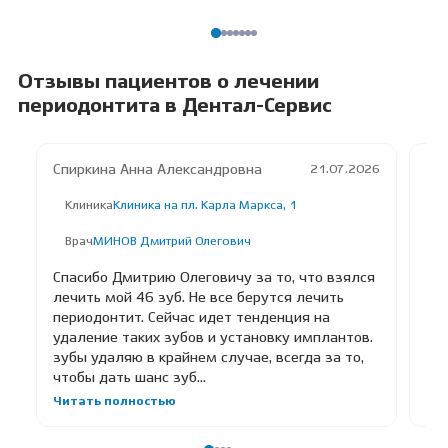
Отзывы пациентов о лечении
периодонтита в Дентал-Сервис
Спиркина Анна Александровна
Ка
21.07.2026
Клиника
Клиника на пл. Карла Маркса, 1
К
Врач
МИНОВ Дмитрий Олегович
В
Спасибо Дмитрию Олеговичу за то, что взялся
Хо
лечить мой 46 зуб. Не все берутся лечить
бл
периодонтит. Сейчас идет тенденция на
лю
удаление таких зубов и установку имплантов.
са
зубы удаляю в крайнем случае, всегда за то,
ве
чтобы дать шанс зуб...
дос
Читать полностью
Чи