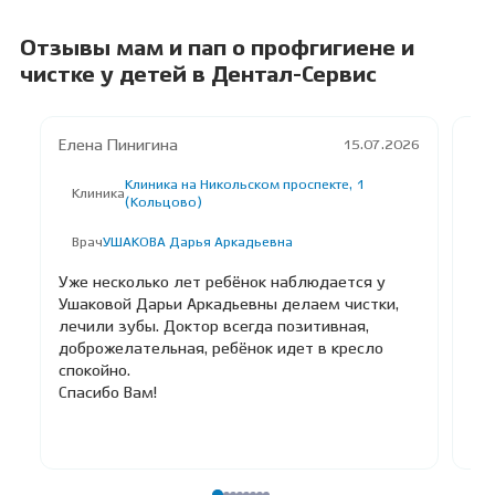
Отзывы мам и пап о профгигиене и
чистке у детей в Дентал-Сервис
Елена Пинигина
A*
15.07.2026
Клиника на Никольском проспекте, 1
К
Клиника
(Кольцово)
В
Врач
УШАКОВА Дарья Аркадьевна
К
Уже несколько лет ребёнок наблюдается у
Хо
Ушаковой Дарьи Аркадьевны делаем чистки,
кл
лечили зубы. Доктор всегда позитивная,
Па
доброжелательная, ребёнок идет в кресло
Юл
спокойно.
ле
Спасибо Вам!
уже
Чи