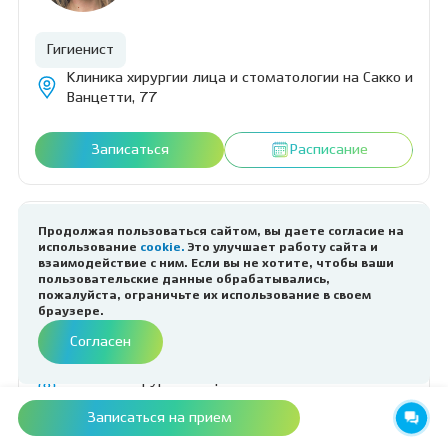
Гигиенист
Клиника хирургии лица и стоматологии на Сакко и
Ванцетти, 77
Записаться
Расписание
Продолжая пользоваться сайтом, вы даете согласие на
использование
cookie.
Это улучшает работу сайта и
ШВЕЦ (СЕРГЕЕВА)
взаимодействие с ним. Если вы не хотите, чтобы ваши
Дарья Сергеевна
пользовательские данные обрабатывались,
пожалуйста, ограничьте их использование в своем
браузере.
Согласен
Врач-стоматолог
Клиника хирургии лица и стоматологии на Сакко и
Ванцетти, 77
Записаться на прием