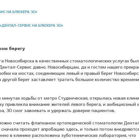
ВИС НА БЛЮХЕРА 30»
О «ДЕНТАЛ-СЕРВИС НА БЛЮХЕРА 30»
вом берегу
га Новосибирска в качественных стоматологических услугах был
Дентал-Сервис давно. Новосибирцам, да и гостям нашего прекра
робки на мостах, соединяющих левый и правый берег Новосибирс
а другой берег заставляет тратить большое количество времени
ти минутах ходьбы от метро Студенческая, открылась новая клин
зу привлекла внимание жителей левого берега, и амбициозный
а, 30 смог завоевать и удержать доверие пациентов.
можно считать флагманом ортопедической стоматологии Дентал
 сначала проходят апробацию здесь, и только потом внедряютс
енно в клинике расположена зуботехническая лаборатория, что