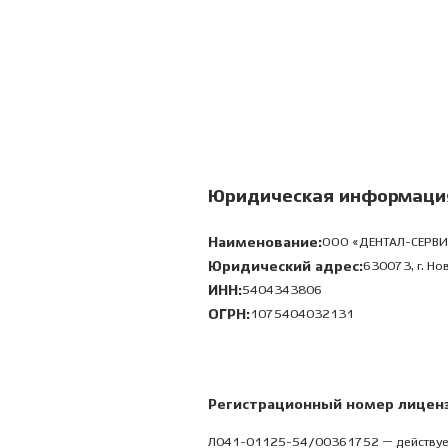
Юридическая информаци
Наименование:
ООО «ДЕНТАЛ-СЕРВИ
Юридический адрес:
630073, г. Нов
ИНН:
5404343806
ОГРН:
1075404032131
Регистрационный номер лицен
Л041-01125-54/00361752 — действуе