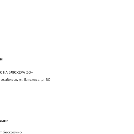
я
С НА БЛЮХЕРА 30»
осибирск, ул. Блюхера, д. 30
зии:
т бессрочно