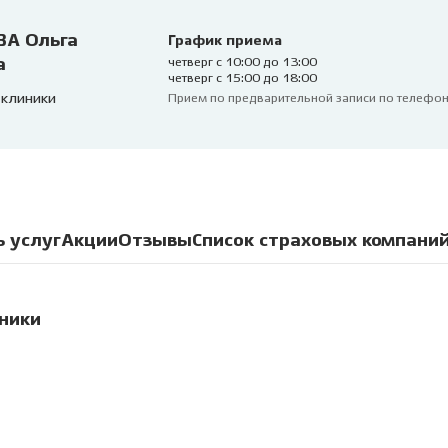
ВА
Ольга
График приема
а
четверг с 10:00 до 13:00
четверг с 15:00 до 18:00
 клиники
Прием по предварительной записи по телефо
ь услуг
Акции
Отзывы
Список страховых компани
иники