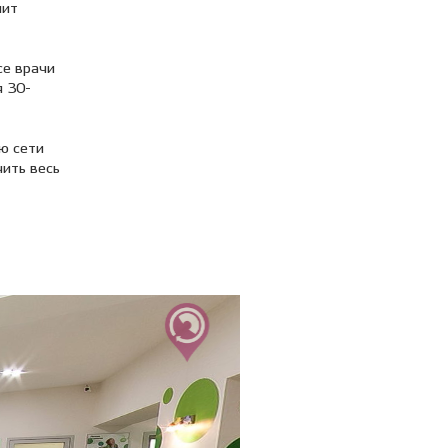
чит
се врачи
я 30-
ю сети
чить весь