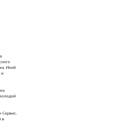
а
сного
ка. Иной
 и
ика
 молодой
-Сервис.
я в