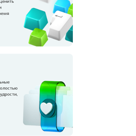
оценить
и
ремя
льные
полостью
удрости,