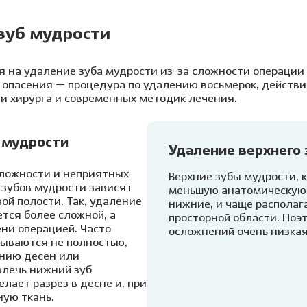
 зуб мудрости
 на удаление зуба мудрости из-за сложности операции
опасения — процедура по удалению восьмерок, действи
и хирурга и современных методик лечения.
 мудрости
Удаление верхнего 
сложности и неприятных
Верхние зубы мудрости, 
зубов мудрости зависят
меньшую анатомическую 
вой полости. Так, удаление
нижние, и чаще располаг
тся более сложной, а
просторной области. Поэ
ни операцией. Часто
осложнений очень низкая
ываются не полностью,
ению десен или
влечь нижний зуб
лает разрез в десне и, при
ную ткань.