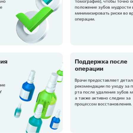
вно
томография), чтобы точно 
е
положение зубов мудрости 
минимизировать риски во в
операции.
зия
Поддержка после
операции
Врачи предоставляет дета
ние
рекомендации по уходу за 
у
рта после удаления зубов м
а также активно следим за
процессом восстановления.