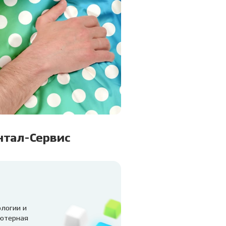
нтал-Сервис
логии и
ьютерная