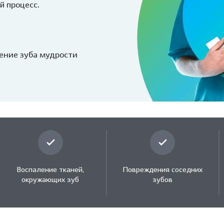
Клиника на пл. Карла
Виниры
Лечение под
й процесс.
Маркса, 1
Детский стоматолог-
ние молочных зубов
Вкладка на зуб
Лечение под 
хирург
ая ортодонтия
Коронки
Хирургичес
ие детей под
Мостовидный протез
стоматолог
ение зуба мудрости
зом
Съемное протезирование
Удаление зу
ие детей под
зубов
ией
Удаление зуб
Лечение ВНЧС
а детского зуба
Удаление кис
Пародонтология
ие зубов особенным
Лечение пери
м
(флюса)
Консервативная
ика уздечки
пародонтология
Лечение пер
Хирургическая
остковая
Воспаление тканей,
пародонтология
Повреждения соседних
атология
окружающих зуб
зубов