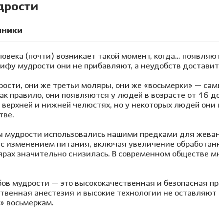
дрости
иники
овека (почти) возникает такой момент, когда… появляю
ифу мудрости они не прибавляют, а неудобств доставит
рости, они же третьи моляры, они же «восьмерки» — са
ак правило, они появляются у людей в возрасте от 16 до
 верхней и нижней челюстях, но у некоторых людей они 
тве.
 мудрости использовались нашими предками для жевани
о с изменением питания, включая увеличение обработан
ярах значительно снизилась. В современном обществе м
бов мудрости — это высококачественная и безопасная п
ственная анестезия и высокие технологии не оставляют
» восьмеркам.