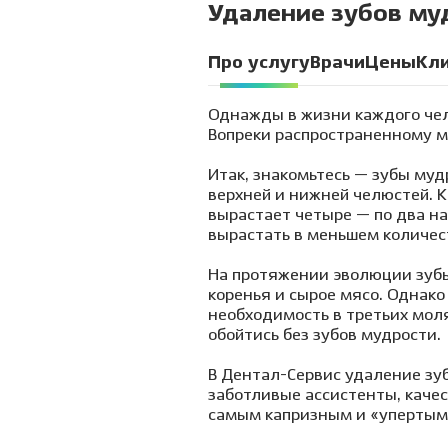
Удаление зубов му
Про услугу
Врачи
Цены
Кл
Однажды в жизни каждого чел
Вопреки распространенному м
Итак, знакомьтесь — зубы муд
верхней и нижней челюстей. К
вырастает четыре — по два на
вырастать в меньшем количес
На протяжении эволюции зубы
коренья и сырое мясо. Однак
необходимость в третьих мол
обойтись без зубов мудрости.
В Дентал-Сервис удаление зу
заботливые ассистенты, каче
самым капризным и «упертым