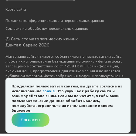
Карта сайта
Политика конфиденциальности персональных данных
Согласие на обработку персональных данных
© Сеть стоматологических клиник
Дентал-Сервис 2026
Материалы сайта являются собственностью пользователя сайта,
любое их использование без указания источника - dentservice.ru
запрещено в соответствии со ст. 1259 ГК РФ. Вся информация,
включая цены, предоставлена для ознакомления и не является
публичной офертой. Фотоизображения людей, используемые на
сайте, размещены исключительно с их согласия в рамках трудовых и
гражданско-правовых отношений с ними.
Продолжая пользоваться сайтом, вы даете согласие на
использование
cookie.
Это улучшает работу сайта и
Дизайн и разработка —
Космос-Веб
взаимодействие с ним. Если вы не хотите, чтобы ваши
пользовательские данные обрабатывались,
пожалуйста, ограничьте их использование в своем
ИМЕЮТСЯ ПРОТИВОПОКАЗАНИЯ.
браузере.
НЕОБХОДИМА КОНСУЛЬТАЦИЯ
Согласен
СПЕЦИАЛИСТА