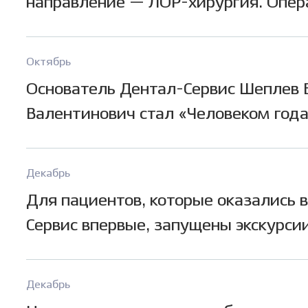
направление — ЛОР-хирургия. Опер
выполняются бескровно с помощью
коблационного аппарата. Теперь вр
Октябрь
малоинвазивные операции на орган
Основатель Дентал-Сервис Шеплев 
пазух носа, а также удаляют адено
Валентинович стал «Человеком года
миндалины.
издания «Деловой квартал». Побед
за открытие первого частного учре
Декабрь
высшего образования за Уралом «Н
Для пациентов, которые оказались 
медико-стоматологический инстит
Сервис впервые, запущены экскурси
ДЕНТМАСТЕР» и запуск Центра нау
клиникам. На экскурсии администр
исследовательских разработок.
расскажет про историю развития, ф
Декабрь
отличительные преимущества сети