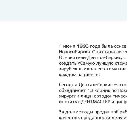
Ванцетти, 77
детей
Профессиональная
гигиена и чистка зубов
Клиника на Гребенщикова,
Удале
1 (Родники)
Детск
Лечен
нарко
Лечен
1 июня 1993 года была основ
седац
Новосибирска. Она стала леге
Основатели Дентал-Сервис, с
Травм
создать «Самую лучшую стома
Лечен
зарубежных коллег-стоматолог
детя
каждом пациенте.
Пласт
Сегодня Дентал-Сервис — это 
объединяет 13 клиник по Нов
хирургии лица, ортодонтичес
Подр
институт ДЕНТМАСТЕР и цифр
стом
За долгие годы преданной ра
качестве, преданности делу 