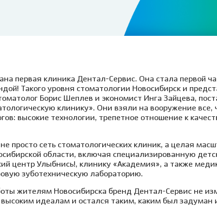
Клиника на пл. Карла
Виниры
Лечение под
Маркса, 1
Детский стоматолог-
ние молочных зубов
Вкладка на зуб
Лечение под 
хирург
ая ортодонтия
Коронки
Хирургичес
ие детей под
Мостовидный протез
стоматолог
зом
Съемное протезирование
Удаление зу
ие детей под
зубов
ана первая клиника Дентал-Сервис. Она стала первой ч
ией
Удаление зуб
ндой! Такого уровня стоматологии Новосибирск и предста
Лечение ВНЧС
томатолог Борис Шеплев и экономист Инга Зайцева, пос
а детского зуба
Удаление кис
тологическую клинику». Они взяли на вооружение все, ч
Пародонтология
ие зубов особенным
Лечение пери
ов: высокие технологии, трепетное отношение к качеств
м
(флюса)
Консервативная
ика уздечки
пародонтология
Лечение пер
не просто сеть стоматологических клиник, а целая мас
осибирской области, включая специализированную детс
Хирургическая
кий центр Улыбнись!, клинику «Академия», а также мед
остковая
пародонтология
овую зуботехническую лабораторию.
атология
боты жителям Новосибирска бренд Дентал-Сервис не изм
и высоким идеалам и остался таким, каким был задуман