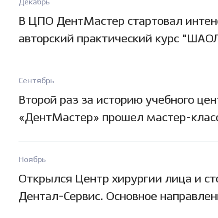
Декабрь
которых имеют бессрочную гаранти
В ЦПО ДентМастер стартовал инте
авторский практический курс "ШАО
ЭНДОДОНТИЯ". Руководитель и нас
проекта – основатель сети Дентал-С
Сентябрь
Шеплев Б.В.
Второй раз за историю учебного цен
«ДентМастер» прошел мастер-клас
Лоренцо Ванини (Италия). Узнать п
методики и лайфхаки художествен
Ноябрь
реставрации зубов от всемирно изв
Открылся Центр хирургии лица и с
мастера приехали более 150 враче
Дентал-Сервис. Основное направле
стоматологов из Сибири, Казахстана
деятельности новой клиники — чел