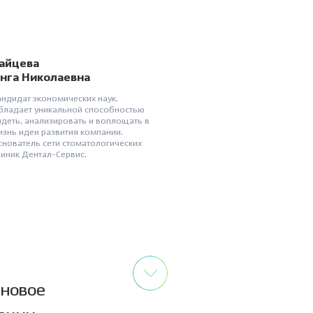
айцева
нга Николаевна
андидат экономических наук.
бладает уникальной способностью
идеть, анализировать и воплощать в
изнь идеи развития компании.
снователь сети стоматологических
линик Дентал-Сервис.
 новое