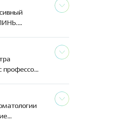
ю.
нсивный
ЛИНЬ.
тавник
ервис,
тра
с профессора
ередовые
ной
естного
томатологии
й-
ние
, Москвы.
юстно-