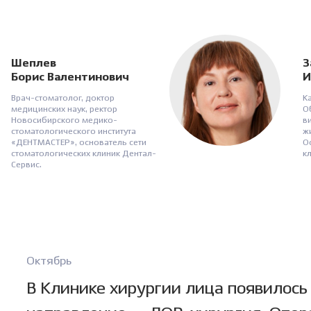
Шеплев
З
Борис Валентинович
И
Врач-стоматолог, доктор
К
медицинских наук, ректор
О
Новосибирского медико-
в
стоматологического института
ж
«ДЕНТМАСТЕР», основатель сети
О
стоматологических клиник Дентал-
к
Сервис.
Октябрь
В Клинике хирургии лица появилось