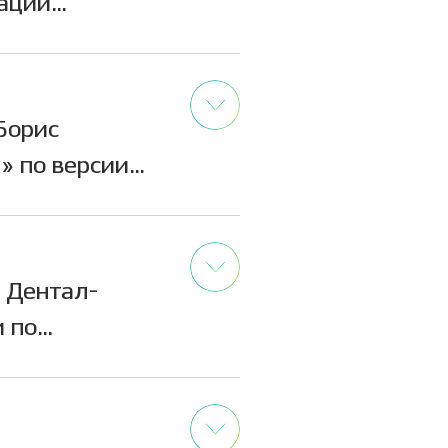
ации
ачи проводят
ы дыхания,
Борис
иды и
» по версии
а присуждена
ждения
овосибирский
в Дентал-
ут
и по
чно-
атор
ишки и
 Дентал-