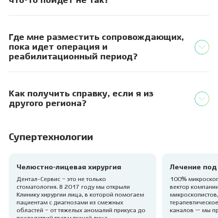
что-то пойдет не так?
Где мне разместить сопровождающих,
пока идет операция и
реабилитационный период?
Как получить справку, если я из
другого региона?
Супертехнологии
Челюстно-лицевая хирургия
Лечение под
Дентал-Сервис – это не только
100% микроскоп
стоматология. В 2017 году мы открыли
вектор компании
Клинику хирургии лица, в которой помогаем
микроскопистов,
пациентам с диагнозами из смежных
терапевтическое
областей – от тяжелых аномалий прикуса до
каналов — мы п