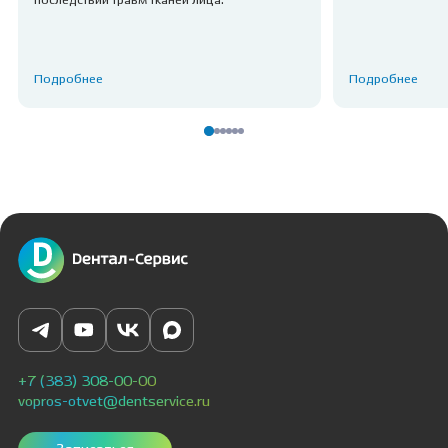
последствий травм тканей лица.
Подробнее
Подробнее
+7 (383) 308-00-00
vopros-otvet@dentservice.ru