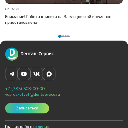
01.07.26
30
Внимание! Работа клиники на Заельцовской временно
Пр
приостановлена
ПО
+7 (383) 308-00-00
vopros-otvet@dentservice.ru
Записаться
График работы
клиник