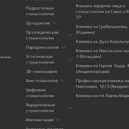
Клиника хирургии лица и
Подростковая
стоматологии на Сакко и 
стоматология
77
Ортодонтия
Клиника на Гребенщикова,
Ортопедическая
(Родники)
стоматология
Клиника на Дуси Ковальчу
Пародонтология
Клиника на Никольском пр
Эстетическая
1 (Кольцово)
альных
стоматология
Клиника на Героев Труда, 
3D-томография
(Академгородок)
Анестезиология
Профессорская клиника н
Николаева, 12/3 (Академг
Цифровая
стоматология
Клиника на пл. Карла Марк
Хирургическая
стоматология
Имплантация