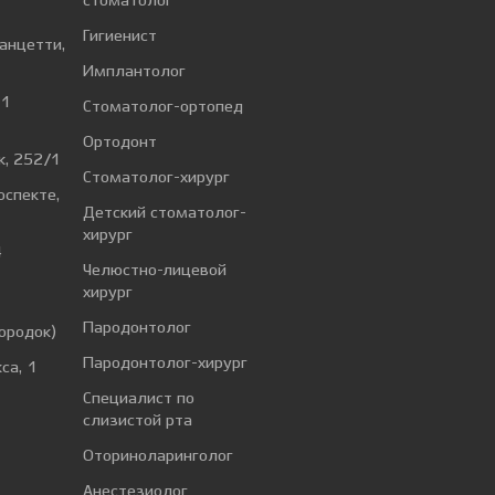
стоматолог
Гигиенист
Ванцетти,
Имплантолог
 1
Стоматолог-ортопед
Ортодонт
к, 252/1
Стоматолог-хирург
оспекте,
Детский стоматолог-
хирург
4
Челюстно-лицевой
хирург
а
Пародонтолог
ородок)
Пародонтолог-хирург
са, 1
Специалист по
слизистой рта
Оториноларинголог
Анестезиолог