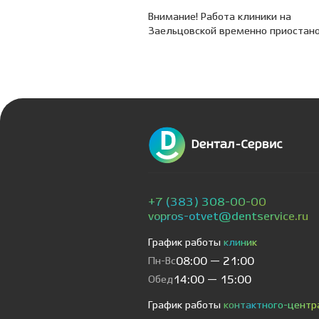
Внимание! Работа клиники на
Заельцовской временно приостан
+7 (383) 308-00-00
vopros-otvet@dentservice.ru
График работы
клиник
Пн-Вс
08:00 — 21:00
Обед
14:00 — 15:00
График работы
контактного-центр