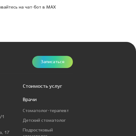
вайтесь на чат-бот в МАХ
Учусь, умею, учу: в Дентал
состоялась XIX Межклинич
конференция
Записаться
Стоимость услуг
Врачи
Стоматолог-терапевт
/1
Детский стоматолог
Подростковый
а, 17