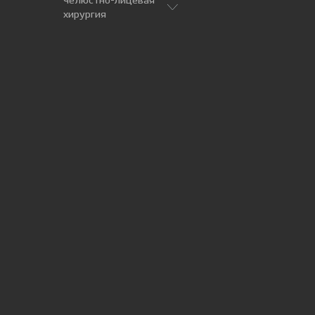
Челюстно-лицевая
хирургия