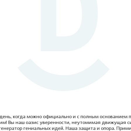
Клиника на пл. Карла
Виниры
Лечение под
Маркса, 1
Детский стоматолог-
ние молочных зубов
Вкладка на зуб
Лечение под 
хирург
ая ортодонтия
Коронки
Хирургичес
ие детей под
Мостовидный протез
стоматолог
зом
Съемное протезирование
Удаление зу
ие детей под
зубов
ией
Удаление зуб
Лечение ВНЧС
а детского зуба
Удаление кис
Пародонтология
ие зубов особенным
Лечение пери
м
(флюса)
Консервативная
ика уздечки
пародонтология
Лечение пер
Хирургическая
остковая
пародонтология
атология
день, когда можно официально и с полным основанием 
им! Вы наш оазис уверенности, неутомимая движущая с
генератор гениальных идей. Наша защита и опора. Прим