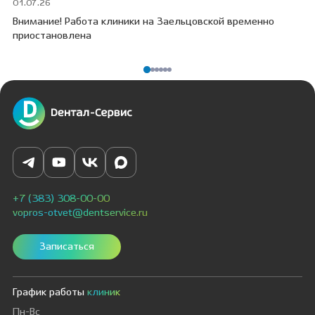
01.07.26
30
Внимание! Работа клиники на Заельцовской временно
Пр
приостановлена
ПО
+7 (383) 308-00-00
vopros-otvet@dentservice.ru
Записаться
График работы
клиник
Пн-Вс