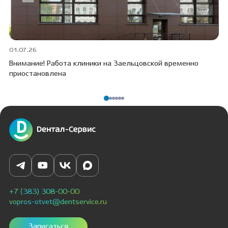
01.07.26
30
Внимание! Работа клиники на Заельцовской временно
Пр
приостановлена
ПО
+7 (383) 308-00-00
vopros-otvet@dentservice.ru
Записаться