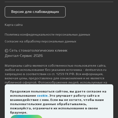
Версия для слабовидящих
Карта сайта
Политика конфиденциальности персональных данных
Согласие на обработку персональных данных
© Сеть стоматологических клиник
Дентал-Сервис 2026
Материалы сайта являются собственностью пользователя сайта,
любое их использование без указания источника - dentservice.ru
запрещено в соответствии со ст. 1259 ГК РФ. Вся информация,
включая цены, предоставлена для ознакомления и не является
публичной офертой. Фотоизображения людей, используемые на
сайте, размещены исключительно с их согласия в рамках трудовых и
гражданско-правовых отношений с ними.
Продолжая пользоваться сайтом, вы даете согласие на
использование
cookie.
Это улучшает работу сайта и
Дизайн и разработка —
Космос-Веб
взаимодействие с ним. Если вы не хотите, чтобы ваши
пользовательские данные обрабатывались,
пожалуйста, ограничьте их использование в своем
ИМЕЮТСЯ ПРОТИВОПОКАЗАНИЯ.
браузере.
НЕОБХОДИМА КОНСУЛЬТАЦИЯ