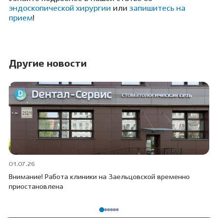
эндоскопической хирургии
или
запишитесь на
прием
!
Другие новости
01.07.26
30
Внимание! Работа клиники на Заельцовской временно
Пр
приостановлена
ПО