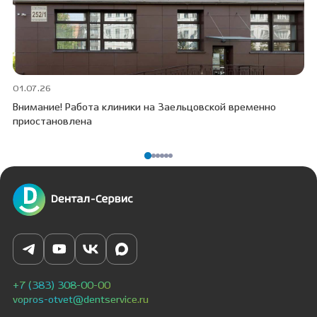
01.07.26
30
Внимание! Работа клиники на Заельцовской временно
Пр
приостановлена
ПО
+7 (383) 308-00-00
vopros-otvet@dentservice.ru