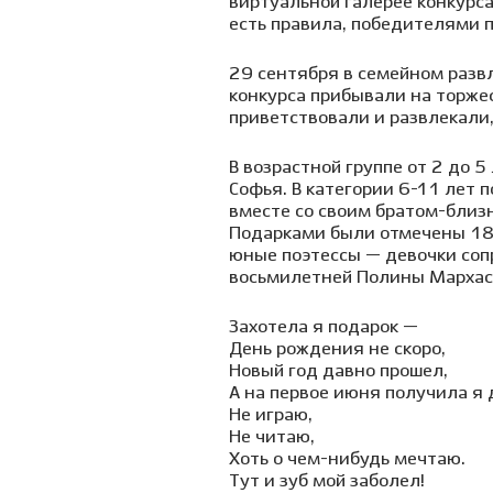
виртуальной галерее конкурса
есть правила, победителями п
29 сентября в семейном разв
конкурса прибывали на торже
приветствовали и развлекали,
В возрастной группе от 2 до 
Софья. В категории 6-11 лет 
вместе со своим братом-близн
Подарками были отмечены 18 
юные поэтессы — девочки сопр
восьмилетней Полины Мархас
Захотела я подарок —
День рождения не скоро,
Новый год давно прошел,
А на первое июня получила я 
Не играю,
Не читаю,
Хоть о чем-нибудь мечтаю.
Тут и зуб мой заболел!