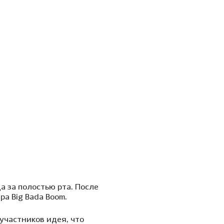
а за полостью рта. После
а Big Bada Boom.
 участников идея, что