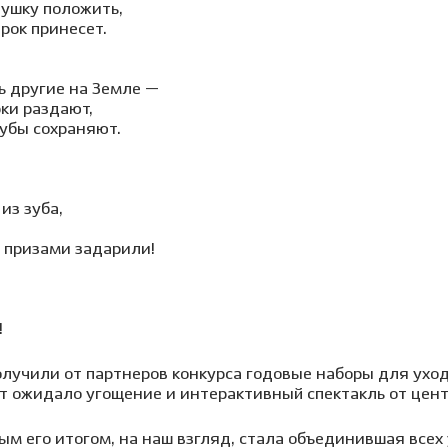
душку положить,
рок принесет.
ть другие на Земле —
рки раздают,
зубы сохраняют.
из зуба,
 призами задарили!
!
олучили от партнеров конкурса годовые наборы для уход
 ожидало угощение и интерактивный спектакль от центр
ным его итогом, на наш взгляд, стала объединившая всех