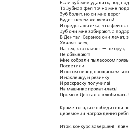
Если зуб мне удалить, под по
То Зубная фея точно мне пода
Зуб болит, но он мне дорог!
Будет нечем же жевать!
И представьте-ка, что феи ес
Зуб они мне забирают, а пода
В Дентал-Сервисе они лечат, 
Хвалят всех,
На тех, кто плачет — не орут,
Не обзывают!
Мне собрали пылесосом грязь 
Посветили
И потом перед прощаньем всю
И наклейку, и резинку,
И раскраску получила!
На машинке прокатилась!
Прямо в Дентал я влюбилась!!
Кроме того, все победители п
церемонии награждения ребят
Итак, конкурс завершен! Глав