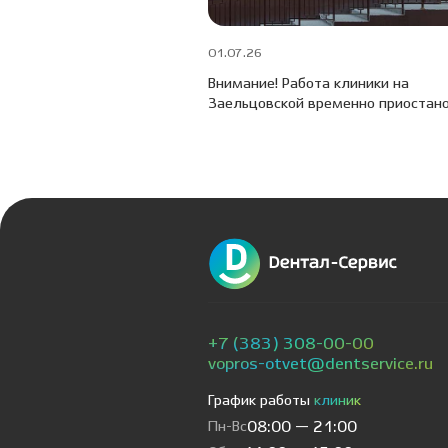
01.07.26
Внимание! Работа клиники на
Заельцовской временно приостан
+7 (383) 308-00-00
vopros-otvet@dentservice.ru
График работы
клиник
Пн-Вс
08:00 — 21:00