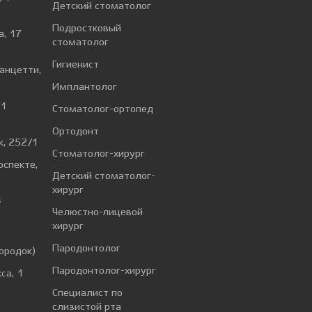
Детский стоматолог
Подростковый
а, 17
стоматолог
Гигиенист
Ванцетти,
Имплантолог
 1
Стоматолог-ортопед
Ортодонт
к, 252/1
Стоматолог-хирург
оспекте,
Детский стоматолог-
хирург
4
Челюстно-лицевой
хирург
а
Пародонтолог
ородок)
Пародонтолог-хирург
са, 1
Специалист по
слизистой рта