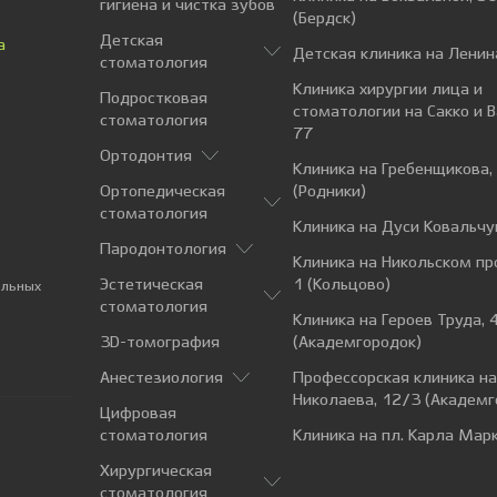
гигиена и чистка зубов
(Бердск)
Детская
а
Детская клиника на Ленин
стоматология
Клиника хирургии лица и
Подростковая
стоматологии на Сакко и 
стоматология
77
Ортодонтия
Клиника на Гребенщикова,
Ортопедическая
(Родники)
стоматология
Клиника на Дуси Ковальчу
Пародонтология
Клиника на Никольском пр
Эстетическая
1 (Кольцово)
альных
стоматология
Клиника на Героев Труда, 
3D-томография
(Академгородок)
Анестезиология
Профессорская клиника н
Николаева, 12/3 (Академг
Цифровая
стоматология
Клиника на пл. Карла Марк
Хирургическая
стоматология