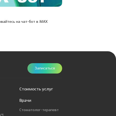
20.03.26
вайтесь на чат-бот в МАХ
Учусь, умею, учу: в Дентал
состоялась XIX Межклинич
конференция
Записаться
Стоимость услуг
Врачи
Стоматолог-терапевт
/1