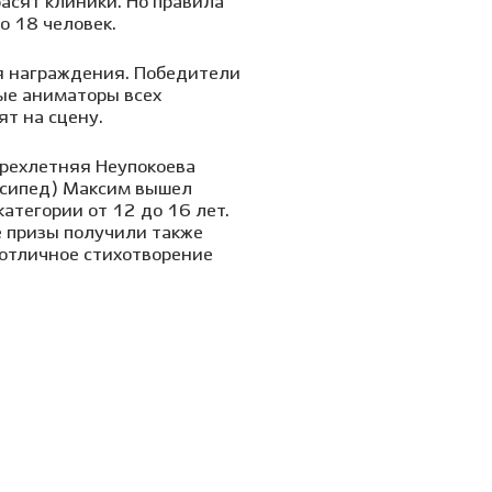
расят клиники. Но правила
о 18 человек.
ия награждения. Победители
ые аниматоры всех
ят на сцену.
ырехлетняя Неупокоева
лосипед) Максим вышел
атегории от 12 до 16 лет.
е призы получили также
 отличное стихотворение