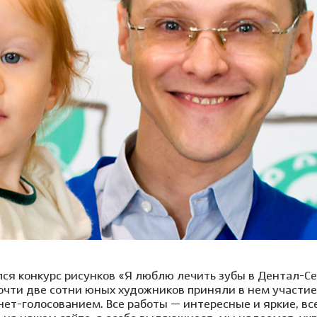
Клиника на пл. Карла
Виниры
Лечение под
Маркса, 1
Детский стоматолог-
ние молочных зубов
Вкладка на зуб
Лечение под 
хирург
ая ортодонтия
Коронки
Хирургичес
ие детей под
Мостовидный протез
стоматолог
зом
Съемное протезирование
Удаление зу
ие детей под
зубов
ией
Удаление зуб
Лечение ВНЧС
а детского зуба
Удаление кис
Пародонтология
ие зубов особенным
Лечение пери
м
(флюса)
Консервативная
ика уздечки
пародонтология
Лечение пер
Хирургическая
остковая
пародонтология
атология
ся конкурс рисунков «Я люблю лечить зубы в Дентал-С
Почти две сотни юных художников приняли в нем участи
ет-голосованием. Все работы — интересные и яркие, все