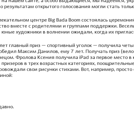
 на нашем сайте, а особо выдающиеся, мы надеемся, ук
о результатам открытого голосования могли стать тольк
лекательном центре Big Bada Boom состоялась церемон
ство вместе с родителями и группами поддержки. Весел
 юные художники в волнении ожидали, когда их приглас
5 лет главный приз — спортивный уголок — получила чет
победил Максим Данилов, ему 7 лет. Получать приз (ве
ецом. Фролова Ксения получила iPad за первое место в к
призеров в трех возрастных категориях, поощрительны
овождали свои рисунки стихами. Вот, например, просто
иной:
давно.