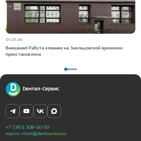
01.07.26
30
Внимание! Работа клиники на Заельцовской временно
Пр
приостановлена
ПО
+7 (383) 308-00-00
vopros-otvet@dentservice.ru