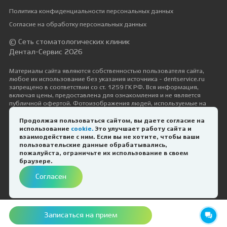
Политика конфиденциальности персональных данных
Согласие на обработку персональных данных
© Сеть стоматологических клиник
Дентал-Сервис 2026
Материалы сайта являются собственностью пользователя сайта,
любое их использование без указания источника - dentservice.ru
запрещено в соответствии со ст. 1259 ГК РФ. Вся информация,
включая цены, предоставлена для ознакомления и не является
публичной офертой. Фотоизображения людей, используемые на
сайте, размещены исключительно с их согласия в рамках трудовых и
гражданско-правовых отношений с ними.
Продолжая пользоваться сайтом, вы даете согласие на
использование
cookie.
Это улучшает работу сайта и
Дизайн и разработка —
Космос-Веб
взаимодействие с ним. Если вы не хотите, чтобы ваши
пользовательские данные обрабатывались,
пожалуйста, ограничьте их использование в своем
ИМЕЮТСЯ ПРОТИВОПОКАЗАНИЯ.
браузере.
НЕОБХОДИМА КОНСУЛЬТАЦИЯ
Согласен
СПЕЦИАЛИСТА
Записаться на прием