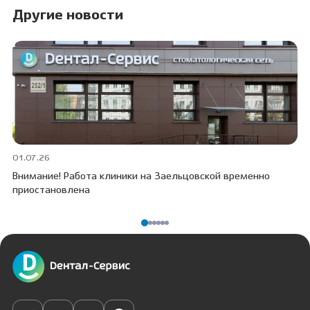
Другие новости
01.07.26
30
Внимание! Работа клиники на Заельцовской временно
Пр
приостановлена
ПО