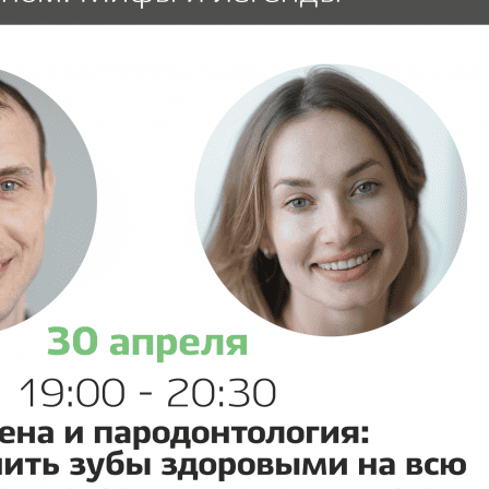
Клиника на пл. Карла
Виниры
Лечение под
Маркса, 1
Детский стоматолог-
ние молочных зубов
Вкладка на зуб
Лечение под 
хирург
ая ортодонтия
Коронки
Хирургичес
ие детей под
Мостовидный протез
стоматолог
зом
Съемное протезирование
Удаление зу
ие детей под
зубов
ией
Удаление зуб
Лечение ВНЧС
а детского зуба
Удаление кис
Пародонтология
ие зубов особенным
Лечение пери
м
(флюса)
Консервативная
ика уздечки
пародонтология
Лечение пер
Хирургическая
остковая
пародонтология
атология