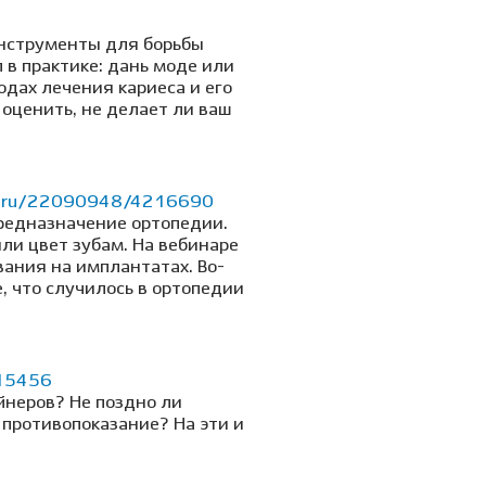
 инструменты для борьбы
 в практике: дань моде или
дах лечения кариеса и его
 оценить, не делает ли ваш
ar.ru/22090948/4216690
редназначение ортопедии.
ли цвет зубам. На вебинаре
вания на имплантатах. Во-
, что случилось в ортопедии
215456
йнеров? Не поздно ли
 противопоказание? На эти и