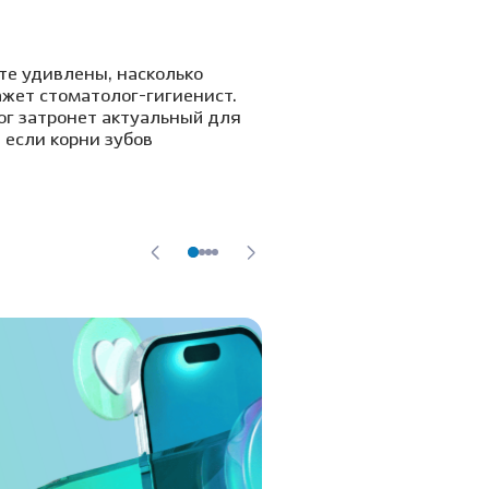
те удивлены, насколько
ажет стоматолог-гигиенист.
ог затронет актуальный для
 если корни зубов