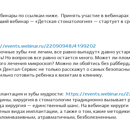
ебинары по ссылкам ниже.
Принять участие в вебинарах
ий вебинар — «Детская стоматология» — стартует в сре
://events.webinar.ru/22090948/4199202
очные зубы «не лечим, все равно выпадут» давно устаре
ь! Но вопросов все равно остается много. Может ли пло
ого лечения микроскоп? Можно ли обойтись без рабберд
и Дентал-Сервис не только расскажут о самых безопасн
вильно готовить ребенка к визитам в клинику.
плантация и зубы мудрости:
https://events.webinar.r
ицины, хирургия в стоматологии традиционно вызывает 
гда хирургия — единственный шанс. На вебинаре хирурги
ных видах имплантации, а также о том, какие методик
малоинвазивным, атравматичным, безболезненным.