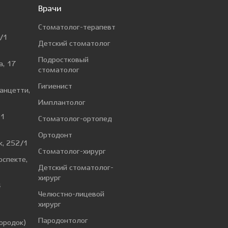
Врачи
Стоматолог-терапевт
/1
Детский стоматолог
Подростковый
а, 17
стоматолог
Гигиенист
Ванцетти,
Имплантолог
 1
Стоматолог-ортопед
Ортодонт
к, 252/1
Стоматолог-хирург
оспекте,
Детский стоматолог-
хирург
4
Челюстно-лицевой
хирург
а
Пародонтолог
ородок)