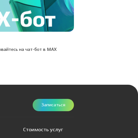
20.03.26
вайтесь на чат-бот в МАХ
Учусь, умею, учу: в Дентал
состоялась XIX Межклинич
конференция
Записаться
Стоимость услуг