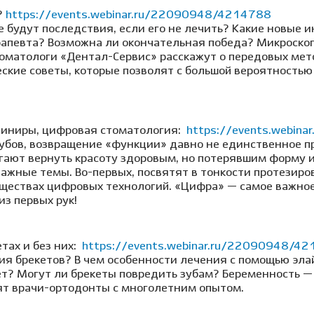
?
https://events.webinar.ru/22090948/4214788
е будут последствия, если его не лечить? Какие новые
рапевта? Возможна ли окончательная победа? Микроскоп
матологи «Дентал-Сервис» расскажут о передовых мето
ские советы, которые позволят с большой вероятностью
виниры, цифровая стоматология:
https://events.webin
убов, возвращение «функции» давно не единственное п
гают вернуть красоту здоровым, но потерявшим форму и
ажные темы. Во-первых, посвятят в тонкости протезиро
уществах цифровых технологий. «Цифра» — самое важное
из первых рук!
тах и без них:
https://events.webinar.ru/22090948/4
ия брекетов? В чем особенности лечения с помощью эла
ет? Могут ли брекеты повредить зубам? Беременность —
ят врачи-ортодонты с многолетним опытом.