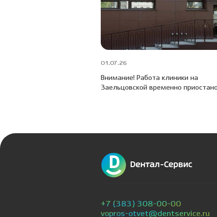
01.07.26
Внимание! Работа клиники на
Заельцовской временно приостан
+7 (383) 308-00-00
vopros-otvet@dentservice.ru