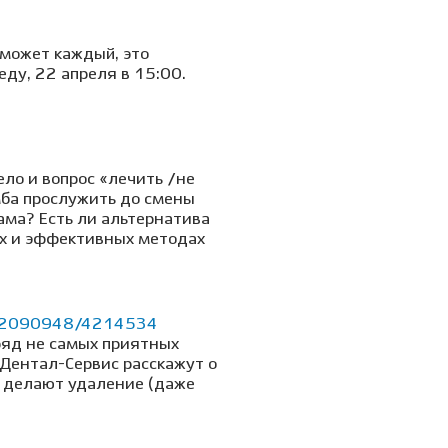
 может каждый, это
ду, 22 апреля в 15:00.
ло и вопрос «лечить /не
мба прослужить до смены
ама? Есть ли альтернатива
ых и эффективных методах
u/22090948/4214534
ряд не самых приятных
 Дентал-Сервис расскажут о
и делают удаление (даже