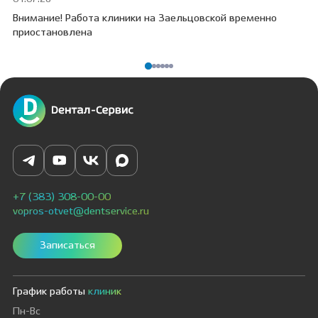
Внимание! Работа клиники на Заельцовской временно
Пр
приостановлена
ПО
+7 (383) 308-00-00
vopros-otvet@dentservice.ru
Записаться
График работы
клиник
Пн-Вс