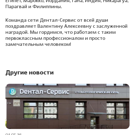
Египет, Марокко, Иордания, Гана, Индия, Никарагуа,
Парагвай и Филиппины.
Команда сети Дентал-Сервис от всей души
поздравляет Валентину Алексеевну с заслуженной
наградой. Мы гордимся, что работаем с таким
первоклассным профессионалом и просто
замечательным человеком!
Другие новости
01.07.26
30