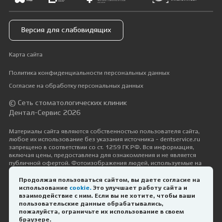
Версия для слабовидящих
Карта сайта
Политика конфиденциальности персональных данных
Согласие на обработку персональных данных
© Сеть стоматологических клиник
Дентал-Сервис 2026
Материалы сайта являются собственностью пользователя сайта,
любое их использование без указания источника - dentservice.ru
запрещено в соответствии со ст. 1259 ГК РФ. Вся информация,
включая цены, предоставлена для ознакомления и не является
публичной офертой. Фотоизображения людей, используемые на
сайте, размещены исключительно с их согласия в рамках трудовых и
гражданско-правовых отношений с ними.
Продолжая пользоваться сайтом, вы даете согласие на
использование
cookie.
Это улучшает работу сайта и
Дизайн и разработка —
Космос-Веб
взаимодействие с ним. Если вы не хотите, чтобы ваши
пользовательские данные обрабатывались,
Оператор онлайн
пожалуйста, ограничьте их использование в своем
ИМЕЮТСЯ ПРОТИВОПОКАЗАНИЯ.
браузере.