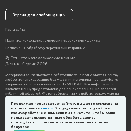
Версия для слабовидящих
Карта сайта
Политика конфиденциальности персональных данных
Согласие на обработку персональных данных
© Сеть стоматологических клиник
Дентал-Сервис 2026
Материалы сайта являются собственностью пользователя сайта,
любое их использование без указания источника - dentservice.ru
запрещено в соответствии со ст. 1259 ГК РФ. Вся информация,
включая цены, предоставлена для ознакомления и не является
публичной офертой. Фотоизображения людей, используемые на
сайте, размещены исключительно с их согласия в рамках трудовых и
гражданско-правовых отношений с ними.
Продолжая пользоваться сайтом, вы даете согласие на
использование
cookie.
Это улучшает работу сайта и
Дизайн и разработка —
Космос-Веб
взаимодействие с ним. Если вы не хотите, чтобы ваши
пользовательские данные обрабатывались,
Оператор онлайн
пожалуйста, ограничьте их использование в своем
ИМЕЮТСЯ ПРОТИВОПОКАЗАНИЯ.
браузере.
Здравствуйте! Буду рада