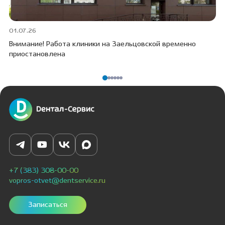
01.07.26
30
Внимание! Работа клиники на Заельцовской временно
Пр
приостановлена
ПО
+7 (383) 308-00-00
vopros-otvet@dentservice.ru
Записаться