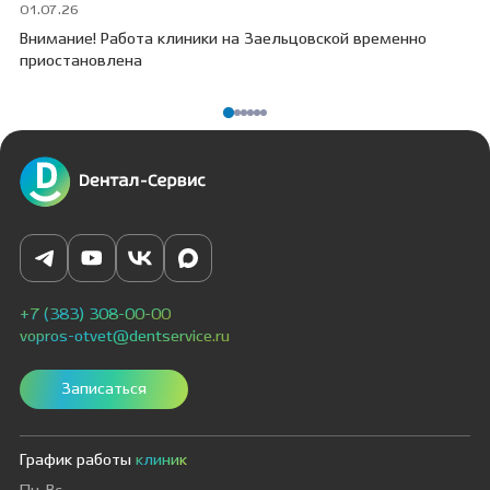
01.07.26
30
Внимание! Работа клиники на Заельцовской временно
Пр
приостановлена
ПО
+7 (383) 308-00-00
vopros-otvet@dentservice.ru
Записаться
График работы
клиник