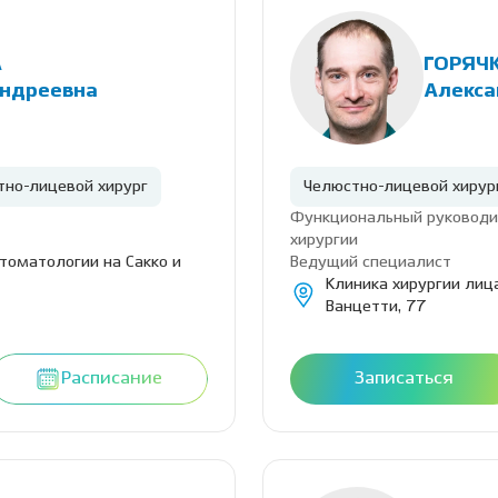
А
ГОРЯЧ
Андреевна
Алекса
тно-лицевой хирург
Челюстно-лицевой хирур
Функциональный руководи
хирургии
стоматологии на Сакко и
Ведущий специалист
Клиника хирургии лица
Ванцетти, 77
Расписание
Записаться