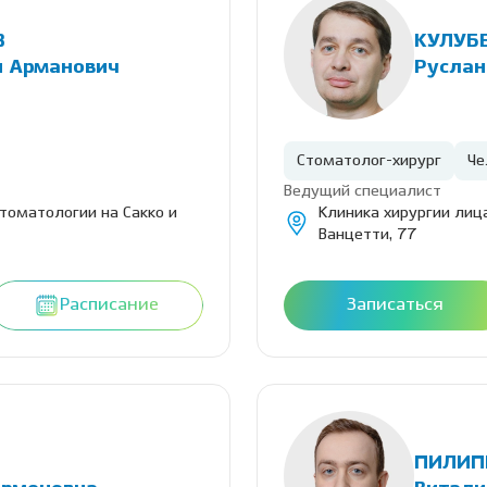
В
КУЛУБ
н Арманович
Руслан
Стоматолог-хирург
Че
Ведущий специалист
стоматологии на Сакко и
Клиника хирургии лица
Ванцетти, 77
Расписание
Записаться
ПИЛИ