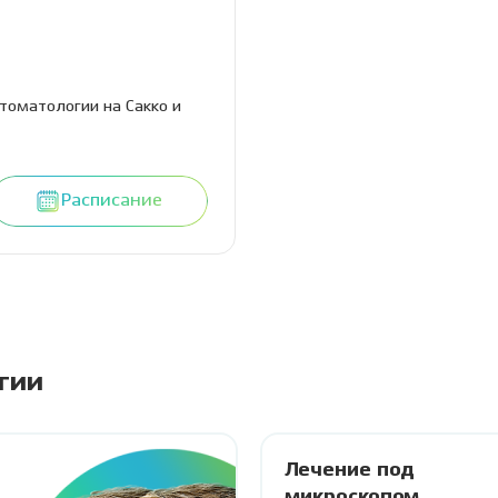
стоматологии на Сакко и
Расписание
гии
Лечение под
микроскопом