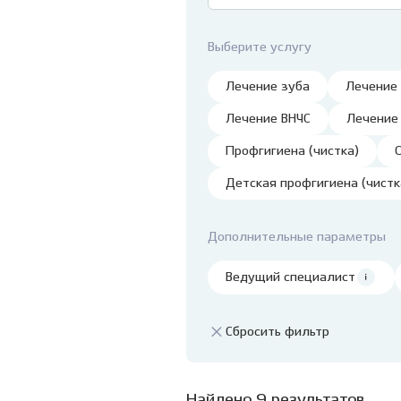
Ванцетти, 77
детей
Профессиональная
гигиена и чистка зубов
Клиника на Гребенщикова,
Удале
Выберите услугу
1 (Родники)
Детск
Лечение зуба
Лечение
Лечен
нарко
Лечение ВНЧС
Лечение
Лечен
Профгигиена (чистка)
седац
Травм
Детская профгигиена (чистк
Лечен
детя
Дополнительные параметры
Пласт
Ведущий специалист
Подр
стом
Сбросить фильтр
Найдено 9 результатов