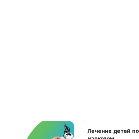
Лечение детей п
наркозом