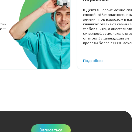
В Дентал-Сервис можно спа
спокойно! Безопасность и к
лечения под наркозом в на
ссии
клиниках отвечают самым 
ие —
требованиям, а анестезиол
суперпрофессионалы с ог
опытом. За двенадцать лет
провели более 10000 лече
детей и взрослых.
Подробнее
Записаться