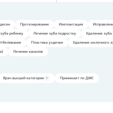
Клиника на пл. Карла
Виниры
Лечение под
Маркса, 1
Детский стоматолог-
ние молочных зубов
Вкладка на зуб
Лечение под 
хирург
ая ортодонтия
Коронки
Хирургичес
 десен
Протезирование
Имплантация
Исправлени
ие детей под
Мостовидный протез
стоматолог
зом
Съемное протезирование
 зуба ребенку
Лечение зуба подростку
Удаление зуба
Удаление зу
ие детей под
зубов
Отбеливание
Пластика уздечки
Удаление молочного з
ией
Удаление зуб
Лечение ВНЧС
а детского зуба
Удаление кис
а)
Лечение каналов
Пародонтология
ие зубов особенным
Лечение пери
м
(флюса)
Консервативная
ика уздечки
пародонтология
Лечение пер
Врач высшей категории
Принимает по ДМС
Хирургическая
остковая
пародонтология
атология