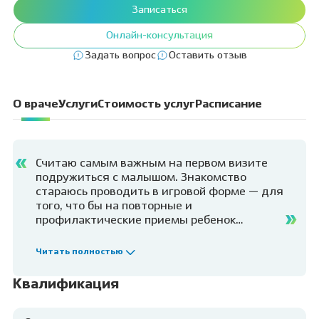
Записаться
Онлайн-консультация
Задать вопрос
Оставить отзыв
О враче
Услуги
Стоимость услуг
Расписание
Считаю самым важным на первом визите
подружиться с малышом. Знакомство
стараюсь проводить в игровой форме — для
того, что бы на повторные и
профилактические приемы ребенок
приходил с желанием — как на встречу со
старым другом. Построение доверительных
Читать полностью
отношений тем более необходимо, если
уже был негативный опыт общения с
Квалификация
врачами. Свое лечение основываю на
использовании передовых европейских