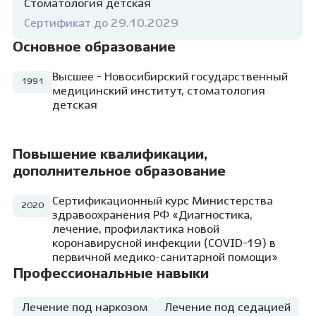
стандартов, проверенных опытом других
Стоматология детская
врачей и временем. В беседе с родителями
Сертификат до 29.10.2029
акцентирую внимание как на
необходимости своевременного лечения,
Основное образование
так и на проведении гигиенических
мероприятий. Я уверена: нет ничего важнее
Высшее - Новосибирский государственный
1991
здоровья ребенка и его радостного смеха!
медицинский институт, стоматология
детская
Повышение квалификации,
дополнительное образование
Сертификационный курс Министерства
2020
здравоохранения РФ «Диагностика,
лечение, профилактика новой
коронавирусной инфекции (COVID-19) в
первичной медико-санитарной помощи»
Профессиональные навыки
Лечение под наркозом
Лечение под седацией