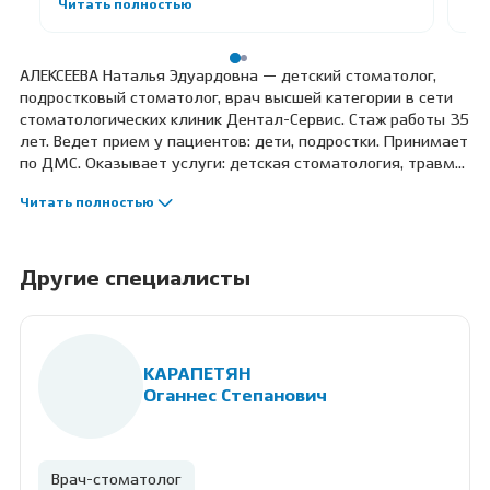
Читать полностью
Чи
АЛЕКСЕЕВА Наталья Эдуардовна — детский стоматолог,
подростковый стоматолог, врач высшей категории в сети
стоматологических клиник Дентал-Сервис. Стаж работы 35
лет. Ведет прием у пациентов: дети, подростки. Принимает
по ДМС. Оказывает услуги: детская стоматология, травма
детского зуба, лечение детей под наркозом, лечение
Читать полностью
детей под седацией, лечение кариеса у детей, лечение
пульпита у детей, детские коронки, профилактический
осмотр у детей, лечение зубов особенным детям,
подростковая стоматология. Профессиональные навыки:
Другие специалисты
лечение под наркозом, лечение под седацией, прием
особенных детей, бережная адаптация к
стоматологическому приему.
КАРАПЕТЯН
Оганнес Степанович
Врач-стоматолог