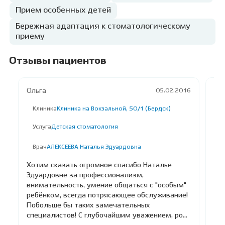
Прием особенных детей
Бережная адаптация к стоматологическому
приему
Отзывы пациентов
Ольга
На
05.02.2016
Клиника
Клиника на Вокзальной, 50/1 (Бердск)
К
Услуга
Детская стоматология
У
Врач
АЛЕКСЕЕВА Наталья Эдуардовна
В
Хотим сказать огромное спасибо Наталье
Зд
Эдуардовне за профессионализм,
вра
внимательность, умение общаться с "особым"
Эд
ребёнком, всегда потрясающее обслуживание!
Она
Побольше бы таких замечательных
ви
специалистов! С глубочайшим уважением, ро...
поп