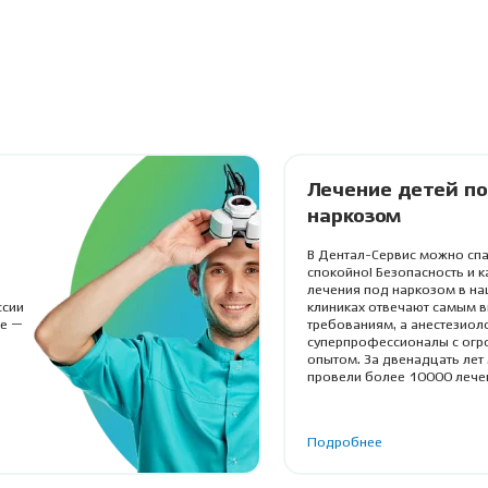
Лечение детей п
наркозом
В Дентал-Сервис можно спа
спокойно! Безопасность и к
лечения под наркозом в на
ссии
клиниках отвечают самым 
ие —
требованиям, а анестезиол
суперпрофессионалы с ог
опытом. За двенадцать лет
провели более 10000 лече
детей и взрослых.
Подробнее