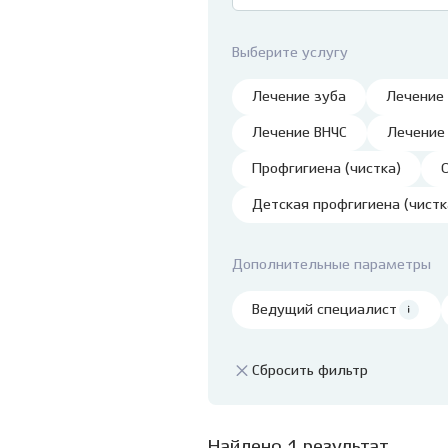
Ванцетти, 77
детей
Профессиональная
гигиена и чистка зубов
Клиника на Гребенщикова,
Удале
Выберите услугу
1 (Родники)
Детск
Лечение зуба
Лечение
Лечен
нарко
Лечение ВНЧС
Лечение
Лечен
Профгигиена (чистка)
седац
Травм
Детская профгигиена (чистк
Лечен
детя
Дополнительные параметры
Пласт
Ведущий специалист
Подр
стом
Сбросить фильтр
Найдено 1 результат