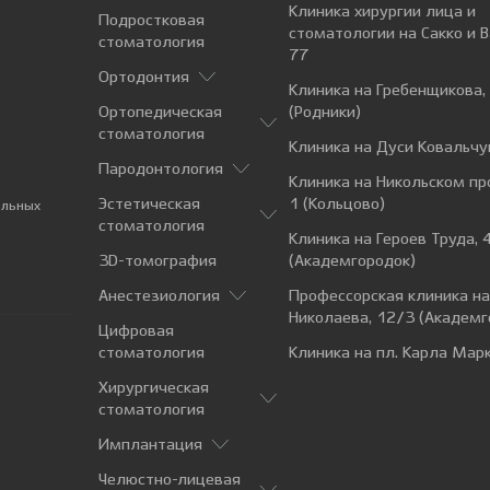
Клиника хирургии лица и
Подростковая
стоматологии на Сакко и 
стоматология
77
Ортодонтия
Клиника на Гребенщикова,
Ортопедическая
(Родники)
стоматология
Клиника на Дуси Ковальчу
Пародонтология
Клиника на Никольском пр
Эстетическая
1 (Кольцово)
альных
стоматология
Клиника на Героев Труда, 
3D-томография
(Академгородок)
Анестезиология
Профессорская клиника н
Николаева, 12/3 (Академг
Цифровая
стоматология
Клиника на пл. Карла Марк
Хирургическая
стоматология
Имплантация
Челюстно-лицевая