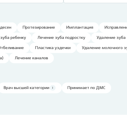
Клиника на пл. Карла
Виниры
Лечение под
Маркса, 1
Детский стоматолог-
ние молочных зубов
Вкладка на зуб
Лечение под 
хирург
ая ортодонтия
Коронки
Хирургичес
 десен
Протезирование
Имплантация
Исправлени
ие детей под
Мостовидный протез
стоматолог
зом
Съемное протезирование
 зуба ребенку
Лечение зуба подростку
Удаление зуба
Удаление зу
ие детей под
зубов
Отбеливание
Пластика уздечки
Удаление молочного з
ией
Удаление зуб
Лечение ВНЧС
а детского зуба
Удаление кис
а)
Лечение каналов
Пародонтология
ие зубов особенным
Лечение пери
м
(флюса)
Консервативная
ика уздечки
пародонтология
Лечение пер
Врач высшей категории
Принимает по ДМС
Хирургическая
остковая
пародонтология
атология