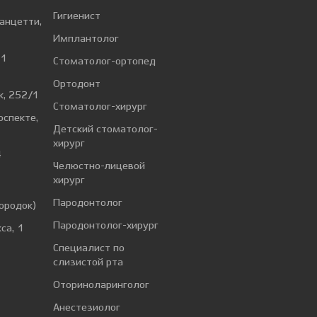
Гигиенист
Ванцетти,
Имплантолог
 1
Стоматолог-ортопед
Ортодонт
к, 252/1
Стоматолог-хирург
оспекте,
Детский стоматолог-
хирург
4
Челюстно-лицевой
хирург
а
Пародонтолог
ородок)
Пародонтолог-хирург
са, 1
Специалист по
слизистой рта
Оториноларинголог
Анестезиолог