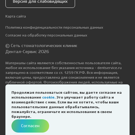
Версия для слабовидящих
Карта сайта
Политика конфиденциальности персональных данных
Согласие на обработку персональных данных
© Сеть стоматологических клиник
Дентал-Сервис 2026
Материалы сайта являются собственностью пользователя сайта,
любое их использование без указания источника - dentservice.ru
запрещено в соответствии со ст. 1259 ГК РФ. Вся информация,
включая цены, предоставлена для ознакомления и не является
публичной офертой. Фотоизображения людей, используемые на
сайте, размещены исключительно с их согласия в рамках трудовых и
гражданско-правовых отношений с ними.
Продолжая пользоваться сайтом, вы даете согласие на
использование
cookie.
Это улучшает работу сайта и
Дизайн и разработка —
Космос-Веб
взаимодействие с ним. Если вы не хотите, чтобы ваши
пользовательские данные обрабатывались,
пожалуйста, ограничьте их использование в своем
ИМЕЮТСЯ ПРОТИВОПОКАЗАНИЯ.
браузере.
НЕОБХОДИМА КОНСУЛЬТАЦИЯ
Согласен
СПЕЦИАЛИСТА