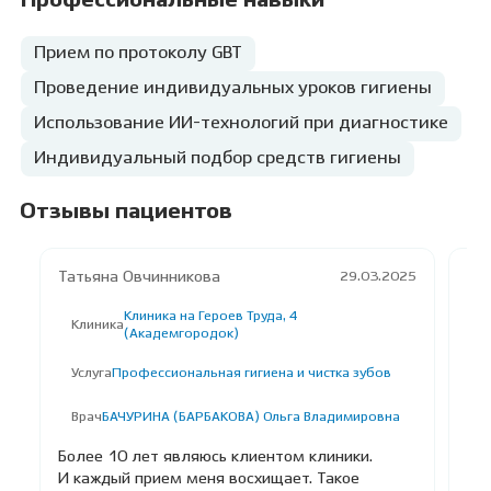
Профессиональные навыки
Прием по протоколу GBT
Проведение индивидуальных уроков гигиены
Использование ИИ-технологий при диагностике
Индивидуальный подбор средств гигиены
Отзывы пациентов
Татьяна Овчинникова
Ев
29.03.2025
Клиника на Героев Труда, 4
Клиника
К
(Академгородок)
Услуга
Профессиональная гигиена и чистка зубов
У
О
П
Врач
БАЧУРИНА (БАРБАКОВА) Ольга Владимировна
В
Более 10 лет являюсь клиентом клиники.
Б
И каждый прием меня восхищает. Такое
М