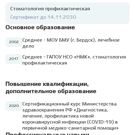
необходимому уходу за полостью рта. Наша
работа — ваша красивая улыбка!
Стоматология профилактическая
Сертификат до 14.11.2030
Основное образование
Среднее - МОУ БМУ (г. Бердск), лечебное
2002
дело
Среднее - ГАПОУ НСО «НМК», стоматология
2017
профилактическая
Повышение квалификации,
дополнительное образование
Сертификационный курс Министерства
2020
здравоохранения РФ «Диагностика,
лечение, профилактика новой
коронавирусной инфекции (COVID-19) в
первичной медико-санитарной помощи»