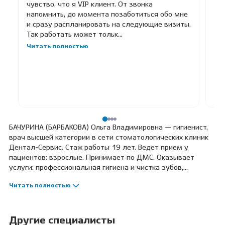
чувство, что я VIP клиент. От звонка
напомнить, до момента позаботиться обо мне
Вы
и сразу распланировать на следующие визиты.
пр
Так работать может тольк...
Бе
Ан
Читать полностью
Вл
БАЧУРИНА (БАРБАКОВА) Ольга Владимировна — гигиенист,
врач высшей категории в сети стоматологических клиник
Дентал-Сервис. Стаж работы 19 лет. Ведет прием у
пациентов: взрослые. Принимает по ДМС. Оказывает
услуги: профессиональная гигиена и чистка зубов,
отбеливание зубов. Профессиональные навыки: прием по
Читать полностью
протоколу GBT, проведение индивидуальных уроков
гигиены, использование ии-технологий при диагностике,
индивидуальный подбор средств гигиены.
Другие специалисты