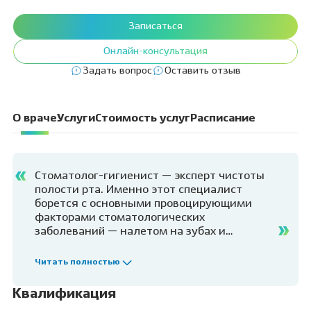
Записаться
Онлайн-консультация
Задать вопрос
Оставить отзыв
О враче
Услуги
Стоимость услуг
Расписание
Стоматолог-гигиенист — эксперт чистоты
полости рта. Именно этот специалист
борется с основными провоцирующими
факторами стоматологических
заболеваний — налетом на зубах и
зубными отложениями. Именно на его
приеме можно провести профессиональную
Читать полностью
чистку зубов и реминерализирующую
терапию, подобрать правильные средства и
Квалификация
предметы гигиенического ухода, научиться