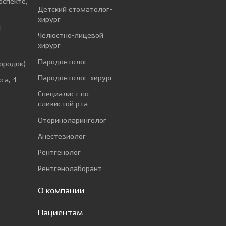
оспекте,
Детский стоматолог-
хирург
4
Челюстно-лицевой
хирург
а
Пародонтолог
ородок)
Пародонтолог-хирург
са, 1
Специалист по
слизистой рта
Оториноларинголог
Анестезиолог
Рентгенолог
Рентгенолаборант
О компании
Пациентам