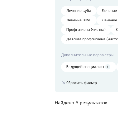
Ванцетти, 77
детей
Профессиональная
гигиена и чистка зубов
Клиника на Гребенщикова,
Удале
Лечение зуба
Лечение
1 (Родники)
Детск
Лечение ВНЧС
Лечение
Лечен
Профгигиена (чистка)
нарко
Детская профгигиена (чистк
Лечен
седац
Травм
Дополнительные параметры
Лечен
Ведущий специалист
детя
Пласт
Сбросить фильтр
Подр
стом
Найдено 5 результатов