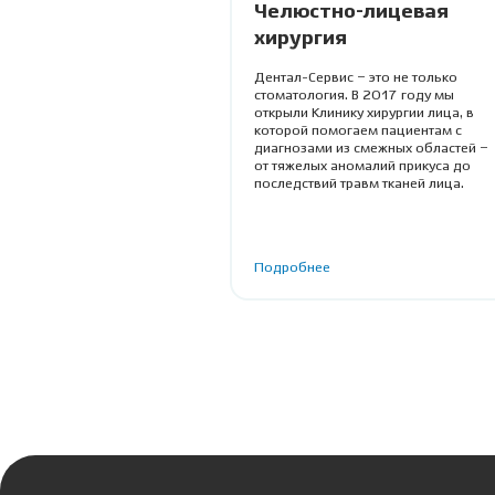
Челюстно-лицевая
хирургия
Дентал-Сервис – это не только
стоматология. В 2017 году мы
открыли Клинику хирургии лица, в
которой помогаем пациентам с
диагнозами из смежных областей –
от тяжелых аномалий прикуса до
последствий травм тканей лица.
Подробнее