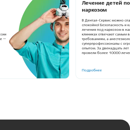
Лечение детей п
наркозом
В Дентал-Сервис можно спа
спокойно! Безопасность и к
лечения под наркозом в на
ссии
клиниках отвечают самым 
ие —
требованиям, а анестезиол
суперпрофессионалы с ог
опытом. За двенадцать лет
провели более 10000 лече
детей и взрослых.
Подробнее