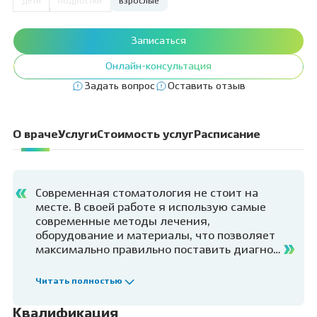
дети
подростки
взрослые
Записаться
Онлайн-консультация
Задать вопрос
Оставить отзыв
О враче
Услуги
Стоимость услуг
Расписание
Современная стоматология не стоит на
месте. В своей работе я использую самые
современные методы лечения,
оборудование и материалы, что позволяет
максимально правильно поставить диагноз
и выбрать тактику лечения. Работаю со
взрослыми пациентами и подростками, а
Читать полностью
также провожу лечение в условиях седации
и наркоза. Регулярно прохожу обучения,
Квалификация