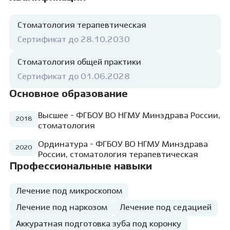
повышения квалификации, для того, чтобы
моя помощь была еще более
квалифицированной.
Для меня очень
Стоматология терапевтическая
важно найти индивидуальный подход к
Сертификат до 28.10.2030
каждому пациенту, который строится на
основе взаимного доверия и понимания.
Стоматология общей практики
Очень важно,чтобы процесс лечения для
пациента был максимально комфортным и
Сертификат до 01.06.2028
безболезненным. Когда ты слышишь слова
Основное образование
благодарности пациентов и видишь их
счастливые улыбки — понимаешь, что ты на
своем месте и делаешь все не зря.
Высшее - ФГБОУ ВО НГМУ Минздрава России,
Хочется,
2018
чтобы каждый пациент нашел своего
стоматология
доктора, ведь они доверяют нам самое
Ординатура - ФГБОУ ВО НГМУ Минздрава
ценное — свое здоровье.
2020
России, стоматология терапевтическая
Профессиональные навыки
Лечение под микроскопом
Лечение под наркозом
Лечение под седацией
Аккуратная подготовка зуба под коронку