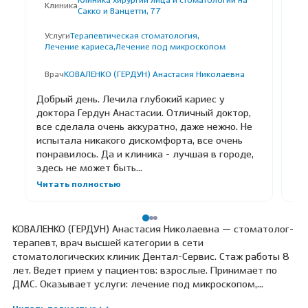
Клиника хирургии лица и стоматологии на
Клиника
К
Сакко и Ванцетти, 77
Услуги
Терапевтическая стоматология,
У
Лечение кариеса,
Лечение под микроскопом
Л
Врач
КОВАЛЕНКО (ГЕРДУН) Анастасия Николаевна
В
Добрый день. Лечила глубокий кариес у
Вы
доктора Гердун Анастасии. Отличный доктор,
Ге
все сделала очень аккуратно, даже нежно. Не
хо
испытала никакого дискомфорта, все очень
понравилось. Да и клиника - лучшая в городе,
здесь не может быть...
Читать полностью
КОВАЛЕНКО (ГЕРДУН) Анастасия Николаевна — стоматолог-
терапевт, врач высшей категории в сети
стоматологических клиник Дентал-Сервис. Стаж работы 8
лет. Ведет прием у пациентов: взрослые. Принимает по
ДМС. Оказывает услуги: лечение под микроскопом,
терапевтическая стоматология, лечение кариеса, лечение