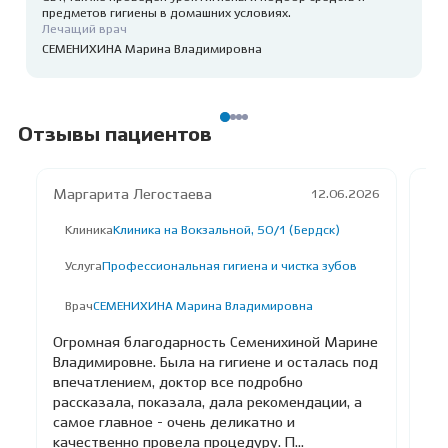
предметов гигиены в домашних условиях.
Лечащий врач
СЕМЕНИХИНА Марина Владимировна
Отзывы пациентов
Маргарита Легостаева
Гр
12.06.2026
Клиника
Клиника на Вокзальной, 50/1 (Бердск)
К
Услуга
Профессиональная гигиена и чистка зубов
У
Д
П
Врач
СЕМЕНИХИНА Марина Владимировна
В
Огромная благодарность Семенихиной Марине
Владимировне. Была на гигиене и осталась под
От
впечатлением, доктор все подробно
Ма
рассказала, показала, дала рекомендации, а
ре
самое главное - очень деликатно и
у 
качественно провела процедуру. П...