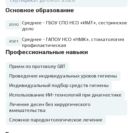
Сертификат до 09.07.2026
доверие — самое важное для меня. Наше с
вами лечение и профилактику мы
Основное образование
превратим в увлекательный и
познавательный урок гигиены. Я научу вас
Среднее - ГБОУ СПО НСО «ИМТ», сестринское
2010
правильно и качественно работать с
дело
средствами и предметами чистки полости
рта. После моего приёма каждый зуб вам
Среднее - ГАПОУ НСО «НМК», стоматология
2021
скажет «спасибо». Я работаю на результат,
профилактическая
ведь самая большая награда для врача —
Профессиональные навыки
это удовлетворенный и счастливый
пациент!
Желаю найти «своего» врача —
Прием по протоколу GBT
стоматолога и гигиениста, который
поможет вам подарить здоровую и
Проведение индивидуальных уроков гигиены
красивую улыбку!
Индивидуальный подбор средств гигиены
Использование ИИ-технологий при диагностике
Лечение десен без хирургического
вмешательства
Сложное пародонтологическое лечение