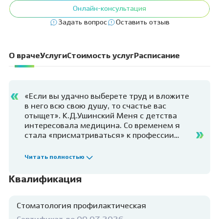
Онлайн-консультация
Задать вопрос
Оставить отзыв
О враче
Услуги
Стоимость услуг
Расписание
«Если вы удачно выберете труд и вложите
в него всю свою душу, то счастье вас
отыщет». К.Д.Ушинский
Меня с детства
интересовала медицина. Со временем я
стала «присматриваться» к профессии
стоматолога, а именно к направлению
«гигиенист-стоматологический». Мне
Читать полностью
кажется, это прекрасное чувство — знать,
что ты помог человеку и сделал его улыбку
Квалификация
здоровой. Пациент пришел с сильнейшей
болью, он не в состоянии есть, пить,
разговаривать, и все это можешь исправить
Стоматология профилактическая
именно ты.
Здоровая улыбка пациента и