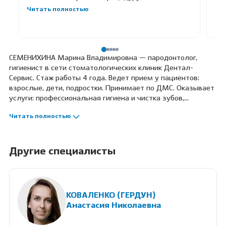
ее
Читать полностью
не 
Чи
СЕМЕНИХИНА Марина Владимировна — пародонтолог,
гигиенист в сети стоматологических клиник Дентал-
Сервис. Стаж работы 4 года. Ведет прием у пациентов:
взрослые, дети, подростки. Принимает по ДМС. Оказывает
услуги: профессиональная гигиена и чистка зубов,
отбеливание зубов, пародонтология. Профессиональные
Читать полностью
навыки: прием по протоколу GBT, проведение
индивидуальных уроков гигиены, индивидуальный подбор
средств гигиены, использование ии-технологий при
диагностике, лечение десен без хирургического
Другие специалисты
вмешательства, сложное пародонтологическое лечение.
КОВАЛЕНКО (ГЕРДУН)
Анастасия Николаевна