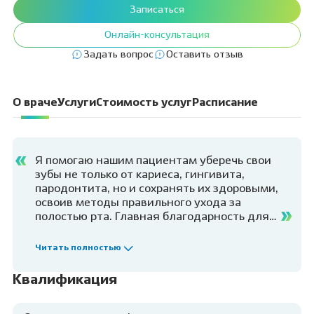
Записаться
Онлайн-консультация
Задать вопрос
Оставить отзыв
О враче
Услуги
Стоимость услуг
Расписание
Я помогаю нашим пациентам уберечь свои
зубы не только от кариеса, гингивита,
пародонтита, но и сохранять их здоровыми,
освоив методы правильного ухода за
полостью рта. Главная благодарность для
меня - это знать, что после моего приема
пациент взглянул по-новому на уход за
Читать полностью
зубами и это дало видимый̆ результат и
приблизило пациента к красивой̆ и
Квалификация
здоровой̆ улыбке.