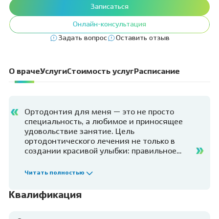
Записаться
Онлайн-консультация
Задать вопрос
Оставить отзыв
О враче
Услуги
Стоимость услуг
Расписание
Ортодонтия для меня — это не просто
специальность, а любимое и приносящее
удовольствие занятие. Цель
ортодонтического лечения не только в
создании красивой улыбки: правильное
положение зубов и правильный прикус —
это залог здоровья всей зубочелюстной
Читать полностью
системы. Этот процесс не быстрый, пациент
приходит к своему ортодонту раз в месяц,
Квалификация
но не как к врачу, а как к доброму другу. Я
вижу, как меняется положение зубов, и, что