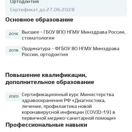
очень важно, меняется сам человек — у
Ортодонтия
него появляется желание улыбаться, он
Сертификат до 27.06.2028
становится увереннее в себе и, самое
главное, счастливее. Это ли не высшая
Основное образование
награда для врача — знать, что твоя работа
каждый день приносят людям здоровье,
Высшее - ГБОУ ВПО НГМУ Минздрава России,
2016
радость и счастье?
стоматология
Ординатура - ФГБОУ ВО НГМУ Минздрава
2018
России, ортодонтия
Повышение квалификации,
дополнительное образование
Сертификационный курс Министерства
2020
здравоохранения РФ «Диагностика,
лечение, профилактика новой
коронавирусной инфекции (COVID-19) в
первичной медико-санитарной помощи»
Профессиональные навыки