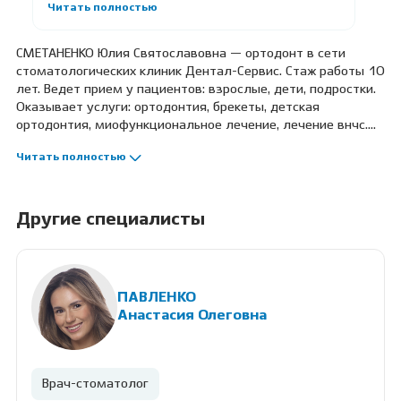
Читать полностью
СМЕТАНЕНКО Юлия Святославовна — ортодонт в сети
стоматологических клиник Дентал-Сервис. Стаж работы 10
лет. Ведет прием у пациентов: взрослые, дети, подростки.
Оказывает услуги: ортодонтия, брекеты, детская
ортодонтия, миофункциональное лечение, лечение внчс.
Профессиональные навыки: проведение полной
Читать полностью
диагностики с составлением плана лечения, эстетическая
ортодонтия.
Другие специалисты
ПАВЛЕНКО
Анастасия Олеговна
Врач-стоматолог