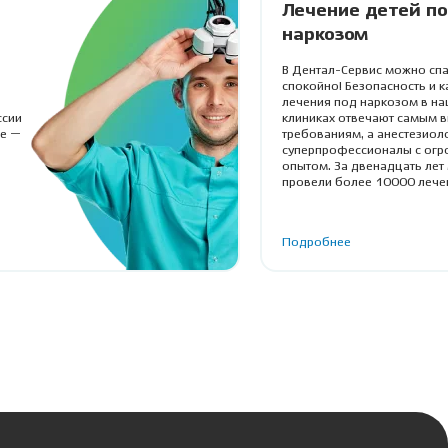
Лечение детей п
наркозом
В Дентал-Сервис можно спа
спокойно! Безопасность и к
лечения под наркозом в на
ссии
клиниках отвечают самым 
ие —
требованиям, а анестезиол
суперпрофессионалы с ог
опытом. За двенадцать лет
провели более 10000 лече
детей и взрослых.
Подробнее