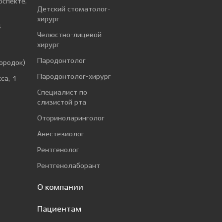
оспекте,
Детский стоматолог-
хирург
4
Челюстно-лицевой
хирург
а
Пародонтолог
ородок)
Пародонтолог-хирург
са, 1
Специалист по
слизистой рта
Оториноларинголог
Анестезиолог
Рентгенолог
Рентгенолаборант
О компании
Пациентам