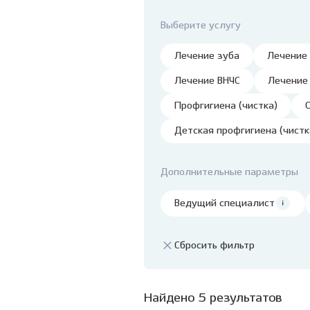
Ванцетти, 77
детей
Профессиональная
гигиена и чистка зубов
Клиника на Гребенщикова,
Удале
Выберите услугу
1 (Родники)
Детск
Лечение зуба
Лечение
Лечен
Лечение ВНЧС
Лечение
нарко
Лечен
Профгигиена (чистка)
седац
Детская профгигиена (чистк
Травм
Лечен
Дополнительные параметры
детя
Пласт
Ведущий специалист
Подр
Сбросить фильтр
стом
Найдено 5 результатов