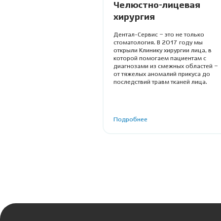
Челюстно-лицевая
хирургия
Дентал-Сервис – это не только
стоматология. В 2017 году мы
открыли Клинику хирургии лица, в
которой помогаем пациентам с
диагнозами из смежных областей –
от тяжелых аномалий прикуса до
последствий травм тканей лица.
Подробнее