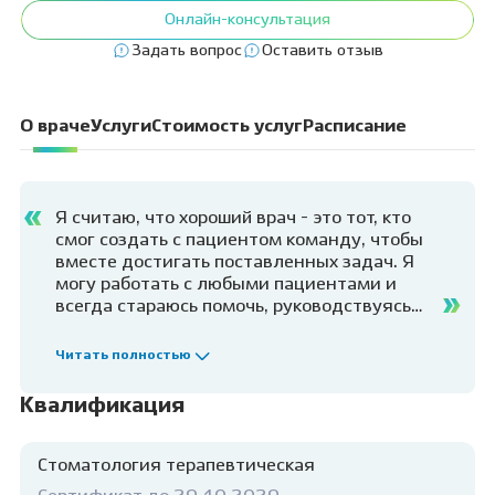
Онлайн-консультация
Задать вопрос
Оставить отзыв
О враче
Услуги
Стоимость услуг
Расписание
Я считаю, что хороший врач - это тот, кто
смог создать с пациентом команду, чтобы
вместе достигать поставленных задач. Я
могу работать с любыми пациентами и
всегда стараюсь помочь, руководствуясь
принципом: " Нужды пациента всегда выше
нужд врача". Желаю каждому пациенту
Читать полностью
найти своего доктора на всю жизнь и
ходить на приём к стоматологу как на
Квалификация
праздник!
Стоматология терапевтическая