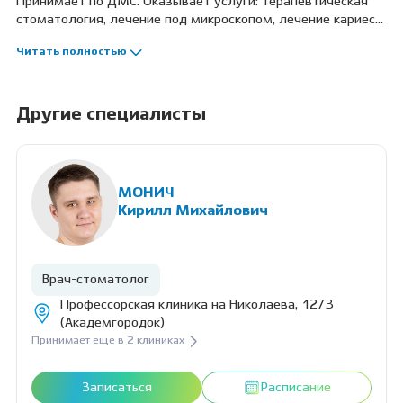
Принимает по ДМС. Оказывает услуги: терапевтическая
стоматология, лечение под микроскопом, лечение кариеса,
лечение пульпита, лечение периодонтита, отбеливание
Читать полностью
зубов. Профессиональные навыки: лечение под
микроскопом, анализ компьютерной томографии и
составление плана лечения, эндодонтическое
перелечивание.
Другие специалисты
МОНИЧ
Кирилл Михайлович
Врач-стоматолог
Профессорская клиника на Николаева, 12/3
(Академгородок)
Принимает еще в 2 клиниках
Записаться
Расписание