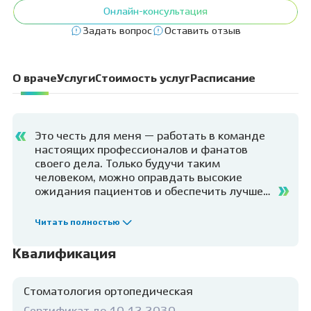
Онлайн-консультация
Задать вопрос
Оставить отзыв
О враче
Услуги
Стоимость услуг
Расписание
Это честь для меня — работать в команде
настоящих профессионалов и фанатов
своего дела. Только будучи таким
человеком, можно оправдать высокие
ожидания пациентов и обеспечить лучшее
качество лечения. И я сделаю всё
возможное, чтобы помочь своим пациентам
Читать полностью
получить максимально качественную и
квалифицированную стоматологическую
Квалификация
помощь.
Стоматология ортопедическая