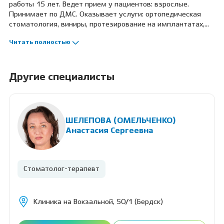
работы 15 лет. Ведет прием у пациентов: взрослые.
Принимает по ДМС. Оказывает услуги: ортопедическая
стоматология, виниры, протезирование на имплантатах,
мостовидный протез, съемное протезирование зубов,
Читать полностью
вкладка на зуб. Профессиональные навыки: анализ
компьютерной томографии и составление плана лечения,
цифровое протезирование, восстановление зубов любым
видом протезирования.
Другие специалисты
ШЕЛЕПОВА (ОМЕЛЬЧЕНКО)
Анастасия Сергеевна
Стоматолог-терапевт
Клиника на Вокзальной, 50/1 (Бердск)