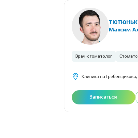
ТЮТЮНЬК
ановна
Максим А
Врач-стоматолог
Стомато
Родники)
Клиника на Гребенщикова, 
Расписание
Записаться