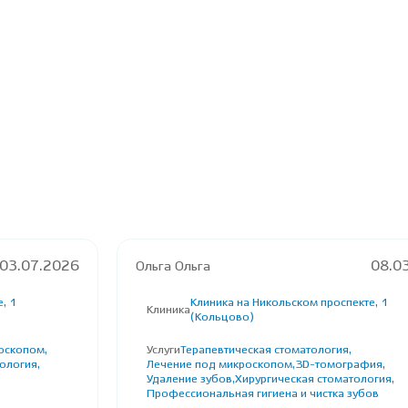
03.07.2026
Ольга Ольга
08.0
, 1
Клиника на Никольском проспекте, 1
Клиника
(Кольцово)
оскопом,
Услуги
Терапевтическая стоматология,
ология,
Лечение под микроскопом,
3D-томография,
Удаление зубов,
Хирургическая стоматология,
Профессиональная гигиена и чистка зубов