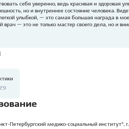
вовать себя уверенно, ведь красивая и здоровая у
ешность, но и внутреннее состояние человека. Виде
легкой улыбкой, — это самая большая награда в мое
й врач — это не только мастер своего дела, но и вн
араюсь создать атмосферу доверия и спокойствия, о
страх перед лечением. Моя «фишка» — подробное о
я простыми словами. Это помогает пациентам чувст
я
ть, что с ними происходит.
еляю работе с тревожными пациентами и детьми. Т
льный подход — мои главные инструменты в таких 
ациентам — не бойтесь улыбаться и не откладывай
ктики
овая улыбка — это не роскошь, а часть качества жиз
ь этот путь комфортным, безболезненным и даже п
029
зование
нкт-Петербургский медико-социальный институт", г.