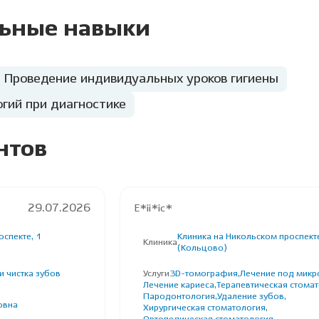
ьные навыки
Проведение индивидуальных уроков гигиены
гий при диагностике
нтов
29.07.2026
E*ii*ic*
оспекте, 1
Клиника на Никольском проспекте
Клиника
(Кольцово)
 чистка зубов
Услуги
3D-томография,
Лечение под микр
Лечение кариеса,
Терапевтическая стомат
Пародонтология,
Удаление зубов,
овна
Хирургическая стоматология,