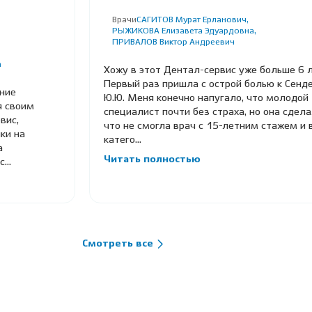
Врачи
САГИТОВ Мурат Ерланович,
РЫЖИКОВА Елизавета Эдуардовна,
ПРИВАЛОВ Виктор Андреевич
а
Хожу в этот Дентал-сервис уже больше 6 л
Первый раз пришла с острой болью к Сенд
ние
Ю.Ю. Меня конечно напугало, что молодой
я своим
специалист почти без страха, но она сдела
вис,
что не смогла врач с 15-летним стажем и
ки на
катего...
а
Читать полностью
...
Смотреть все