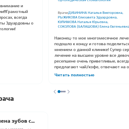
Ортопедическая стоматология
 внимание и
ии!!!Грамотный
Врачи
ДУБИНИНА Наталья Викторовна,
росах, всегда
РЫЖИКОВА Елизавета Эдуардовна,
КУЛИМОВА Наталья Юрьевна,
еты Эдуардовны о
СОКОЛОВА (БАЛАШОВА) Елена Евгеньевн
тологии!
Наконец-то мое многомесячное лече
подошло к концу и готова поделитьс
мнением о данной клинике! Супер сер
лечение на высшем уровне все девоч
ресепшене очень приветливые, всегд
предлагают чай/кофе, отвечают на ос
Читать полностью
рача
ена зубов с