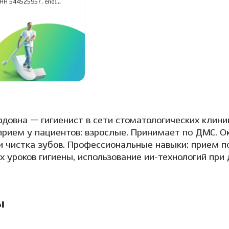
НН 544525957, erid:
овна — гигиенист в сети стоматологических клини
прием у пациентов: взрослые. Принимает по ДМС. О
и чистка зубов. Профессиональные навыки: прием по
 уроков гигиены, использование ии-технологий при 
ы