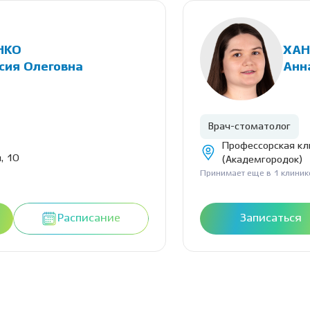
НКО
ХАН
сия Олеговна
Анн
Врач-стоматолог
Профессорская кл
, 10
(Академгородок)
Принимает еще в 1 клиник
Расписание
Записаться