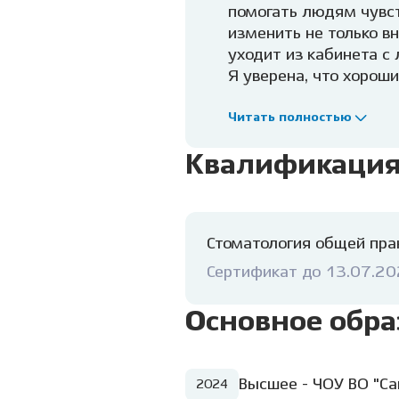
помогать людям чувст
изменить не только вн
уходит из кабинета с 
Я уверена, что хороши
чуткий человек. Я ст
тех, кто испытывает 
Читать полностью
каждого этапа лечени
Квалификаци
безопасности и понима
Особое внимание я уд
мягкость и индивидуа
Моё пожелание всем п
Стоматология общей пра
себе «на потом». Здор
рядом, чтобы сделат
Сертификат до 13.07.2
Основное обра
Высшее - ЧОУ ВО "Са
2024