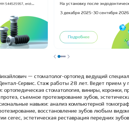
–25%
На установку после эндодонтическ
НН 544525957, erid:
Реклама ООО "Дентал-Сервис Бердск" ИНН 5
3 декабря 2025-30 сентября 2026
2VfnxxigPWH
Подробнее
айлович — стоматолог-ортопед ведущий специали
ентал-Сервис. Стаж работы 28 лет. Ведет прием у 
: ортопедическая стоматология, виниры, коронки, п
протез, съемное протезирование зубов, эстетическ
сиональные навыки: анализ компьютерной томограф
ротезирование, восстановление зубов любым видом
ии cerec, эстетическая реставрация передних зубов