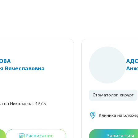
ОВА
АДО
я Вячеславовна
Анж
Стоматолог-хирург
а на Николаева, 12/3
Клиника на Блюхер
Расписание
Записаться