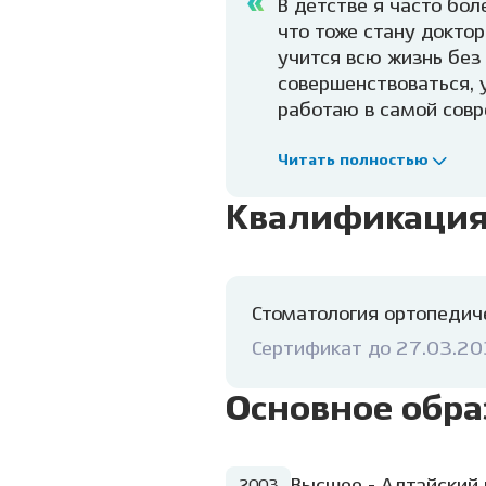
В детстве я часто бол
что тоже стану доктор
учится всю жизнь без 
совершенствоваться, 
работаю в самой совр
меня есть возможност
своих пациентов сам
Читать полностью
функциональной реаби
Квалификаци
реабилитацией пацие
Стоматология ортопедич
Сертификат до 27.03.2
Основное обра