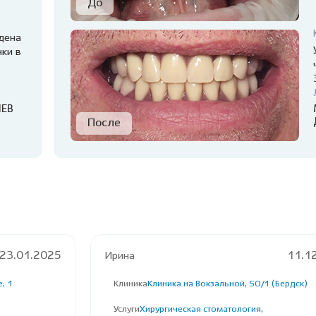
дена
ки в
ЛЕВ
23.01.2025
Ирина
11.1
, 1
Клиника
Клиника на Вокзальной, 50/1 (Бердск)
Услуги
Хирургическая стоматология,