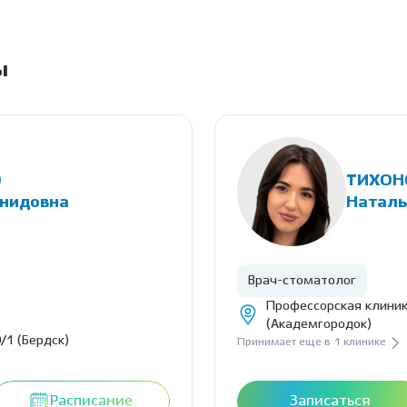
ы
О
ТИХОН
онидовна
Наталь
Врач-стоматолог
Профессорская клиник
(Академгородок)
/1 (Бердск)
Принимает еще в 1 клинике
Расписание
Записаться