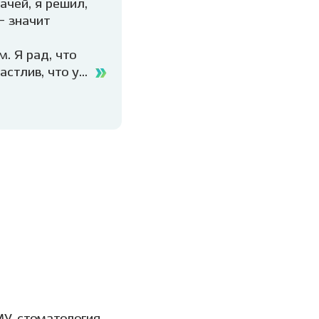
ачей, я решил,
— значит
ем.
Я рад, что
стлив, что у
а обеспечивать
ализируюсь на
ческой
 винирами.