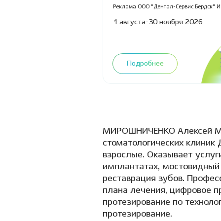
14%
вашей улыбки!
Реклама ООО "Дентал-Сервис Бердск" И
" ИНН 544525957, erid:
2VfnxxvcQ2f
ря 2026
1 августа-30 ноября 2026
Подробнее
МИРОШНИЧЕНКО Алексей Мих
стоматологических клиник Д
взрослые. Оказывает услуги
имплантатах, мостовидный 
реставрация зубов. Профес
плана лечения, цифровое п
протезирование по технолог
протезирование.