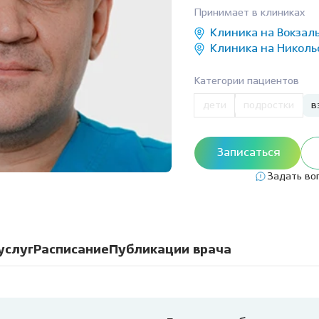
Клиника на пл. Карла
Виниры
Лечение под
Принимает в клиниках
Маркса, 1
Детский стоматолог-
ние молочных зубов
Вкладка на зуб
Лечение под 
Клиника на Вокзаль
хирург
ая ортодонтия
Коронки
Клиника на Никольс
Хирургичес
ие детей под
Мостовидный протез
стоматолог
Категории пациентов
зом
Съемное протезирование
Удаление зу
дети
подростки
в
ие детей под
зубов
ией
Удаление зуб
Лечение ВНЧС
а детского зуба
Удаление кис
Записаться
Пародонтология
ие зубов особенным
Лечение пери
Задать во
м
(флюса)
Консервативная
ика уздечки
пародонтология
Лечение пер
Хирургическая
остковая
пародонтология
услуг
Расписание
Публикации врача
атология