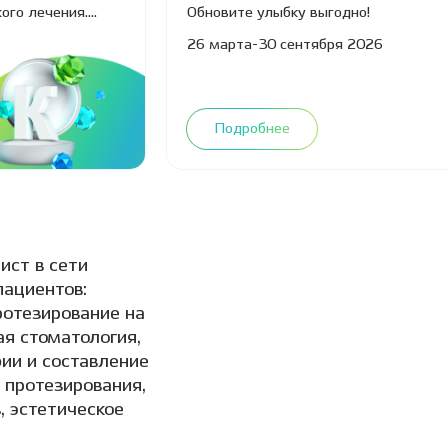
ого лечения.
Обновите улыбку выгодно!
44525957, erid:
Реклама ООО "Дентал-Сервис Бердск" ИНН 5445
26 марта-30 сентября 2026
2Vfnxy9YgNn
Подробнее
ст в сети
пациентов:
ротезирование на
ая стоматология,
ии и составление
 протезирования,
, эстетическое