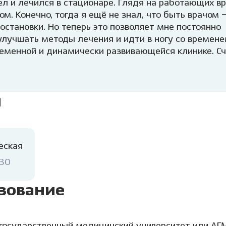
ел и лечился в стационаре. Глядя на работающих вр
ом. Конечно, тогда я ещё не знал, что быть врачом 
остановки. Но теперь это позволяет мне постоянно
улучшать методы лечения и идти в ногу со времен
еменной и динамически развивающейся клинике. Сча
ь не экономить на материалах и методах лечения, 
ым лучшим и безопасным лечением.
Сейчас я специ
литации пациентов с патологией окклюзии, эстети
я
нтов малоинвазивными вмешательствами, например
еская
030
зование