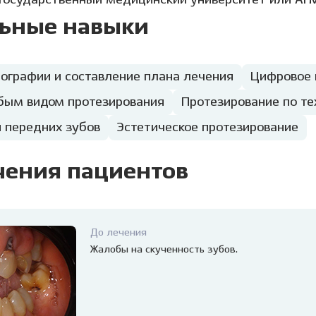
 государственный медицинский университет или АГМ
ьные навыки
ографии и составление плана лечения
Цифровое 
бым видом протезирования
Протезирование по те
я передних зубов
Эстетическое протезирование
чения пациентов
До лечения
Жалобы на скученность зубов.