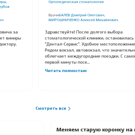
иры,
Ортопедическая стоматология
зубов
Врачи
БАЛЕВ Дмитрий Олегович,
ич
МИРОШНИЧЕНКО Алексей Михайлович
овича за
Здравствуйте! После долгого выбора
ает виниры
стоматологической клиники, остановилась
доктору.
"Дентал-Сервис". Удобное местоположение
Рядом вокзал, автовокзал, что значительн
облегчает междугородние поездки. С само
первой минуты посе...
Читать полностью
Смотреть все
Меняем старую коронку на