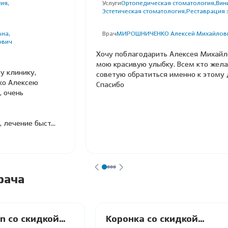
ия,
Услуги
Ортопедическая стоматология,
Вин
Эстетическая стоматология,
Реставрация 
на,
Врач
МИРОШНИЧЕНКО Алексей Михайлов
ович
Хочу поблагодарить Алексея Михайл
мою красивую улыбку. Всем кто жел
у клинику,
советую обратиться именно к этому 
ко Алексею
Спасибо
, очень
лечение быст...
рача
n со скидкой
Коронка со скидкой