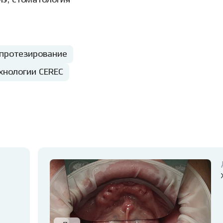
У, стоматология
протезирование
хнологии CEREC